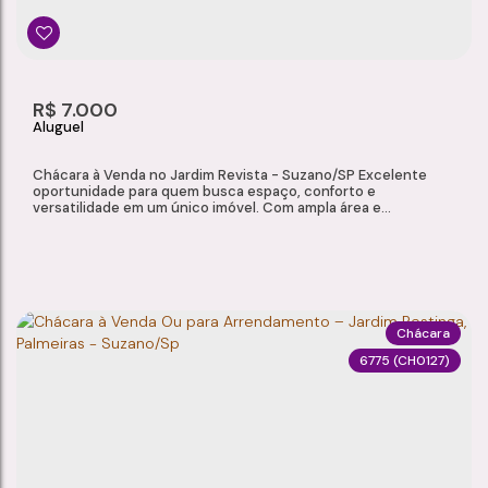
R$
7.000
Chácara à Venda no Jardim Revista - Suzano/SP Excelente
oportunidade para quem busca espaço, conforto e
versatilidade em um único imóvel. Com ampla área e
infraestrutura completa, esta propriedade atende tanto quem
deseja morar com qualidade de vida quanto investidores que
procuram um imóvel com potencial para atividades comerciais
e turísticas. Ideal para pousadas, clínicas, espaços...
Chácara
6775
(CH0127)
CHÁCARA À VENDA NO JARDIM REVISTA - SUZANO/SP
Jardim Revista
,
Suzano
,
São Paulo
,
Brasil