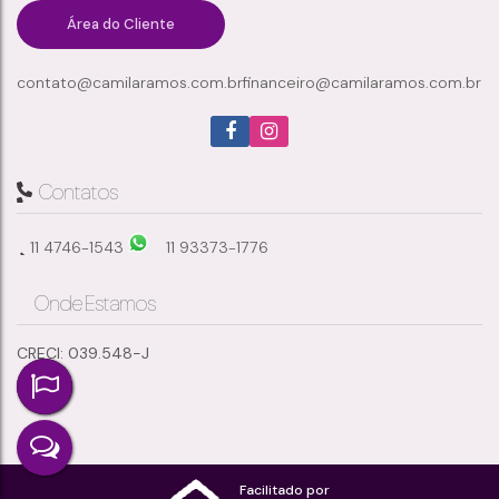
Área do Cliente
contato@camilaramos.com.br
financeiro@camilaramos.com.br
28
21850m²
1182m²
Banheiro(s)
Total:
Útil:
Contatos
11 4746-1543
11 93373-1776
Onde Estamos
CRECI: 039.548-J