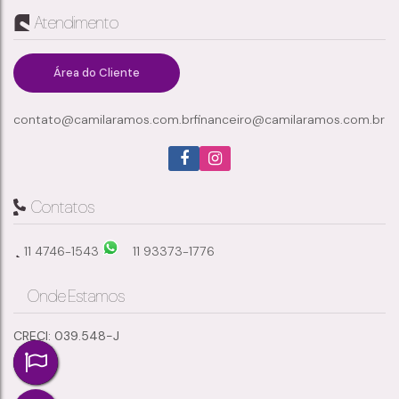
Atendimento
Chácaras Monte Carlo
,
Suzano
,
São Paulo
,
Brasil
Área do Cliente
contato@camilaramos.com.br
financeiro@camilaramos.com.br
1
41m²
2
317m²
Banheiro(s)
Privativo:
Sala(s)
Total:
Contatos
11 4746-1543
11 93373-1776
Onde Estamos
CRECI: 039.548-J