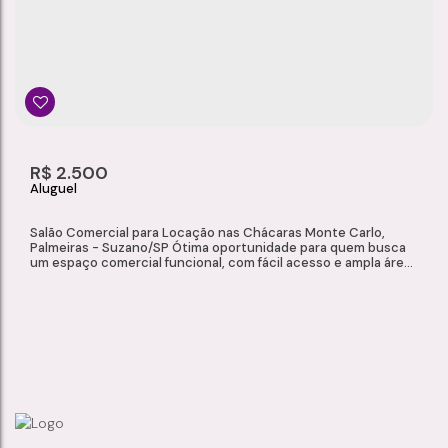
R$
2.500
Salão Comercial para Locação nas Chácaras Monte Carlo,
Palmeiras - Suzano/SP Ótima oportunidade para quem busca
um espaço comercial funcional, com fácil acesso e ampla área
de estacionamento em Suzano. Ideal para escritórios,
prestadores de serviços, atendimento comercial e diversos
segmentos profissionais. O imóvel está localizado em região
estratégica no bairro de Palmeiras em...
SALÃO COMERCIAL PARA LOCAÇÃO NAS CHÁCARAS MONTE CARLO, PALMEIRAS - SUZANO/SP