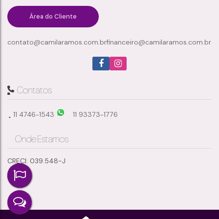
Área do Cliente
contato@camilaramos.com.br
financeiro@camilaramos.com.br
2
1
1
41 ~ 42m²
Dormitório(s)
Banheiro(s)
Sala(s)
Útil:
Contatos
11 4746-1543
11 93373-1776
Onde Estamos
CRECI: 039.548-J