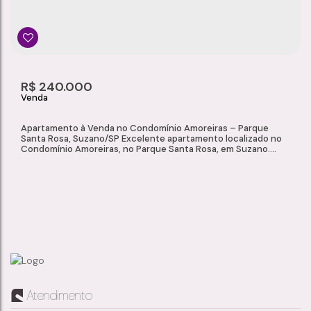
2
1
1
1
48m²
Dormitório(s)
Banheiro(s)
Sala(s)
Vaga(s)
Útil:
R$
240.000
Apartamento à Venda no Condomínio Amoreiras – Parque
Santa Rosa, Suzano/SP Excelente apartamento localizado no
Condomínio Amoreiras, no Parque Santa Rosa, em Suzano.
Ideal para quem busca conforto, funcionalidade e
tranquilidade no dia a dia, o imóvel está em uma região com
fácil acesso a comércios, escolas, serviços e transporte
público. Características do Imóvel Sala de...
APARTAMENTO À VENDA NO CONDOMÍNIO AMOREIRAS – PARQUE SANTA ROSA, SUZANO/SP
Atendimento
Parque Santa Rosa
,
Suzano
,
São Paulo
,
Brasil