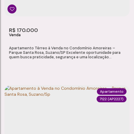
R$
170.000
Apartamento Térreo à Venda no Condomínio Amoreiras –
Parque Santa Rosa, Suzano/SP Excelente oportunidade para
quem busca praticidade, segurança e uma localização
estratégica em Suzano. Localizado no Condomínio Amoreiras,
no bairro Parque Santa Rosa, este apartamento térreo é ideal
para moradia ou investimento, oferecendo fácil acesso a uma
ampla variedade de comércios e...
Apartamento
7122
(AP2227)
APARTAMENTO TÉRREO À VENDA NO CONDOMÍNIO AMOREIRAS – PARQUE SANTA ROSA, SUZANO/SP
Parque Santa Rosa
,
Suzano
,
São Paulo
,
Brasil