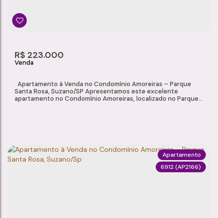
1
1
1
40m²
Dormitório(s)
Banheiro(s)
Sala(s)
Total:
1
R$
223.000
Vaga(s)
Apartamento à Venda no Condomínio Amoreiras – Parque
Santa Rosa, Suzano/SP Apresentamos este excelente
apartamento no Condomínio Amoreiras, localizado no Parque
Santa Rosa, em Suzano/SP, ideal para quem busca praticidade,
conforto e fácil acesso aos principais comércios, escolas e
serviços da região. Com ambientes bem distribuídos e
acabamento funcional, o imóvel está...
Apartamento
6912
(AP2166)
APARTAMENTO À VENDA NO CONDOMÍNIO AMOREIRAS – PARQUE SANTA ROSA, SUZANO/SP
Parque Santa Rosa
,
Suzano
,
São Paulo
,
Brasil