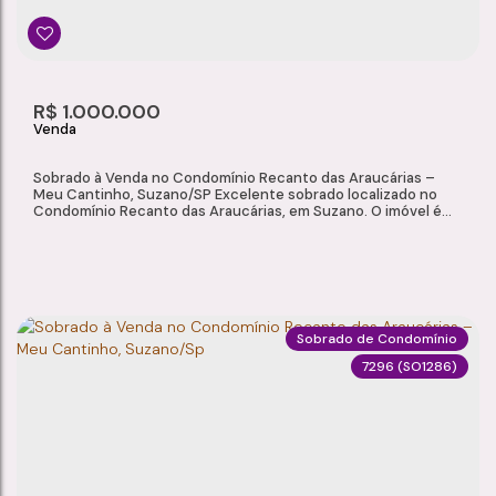
R$
1.000.000
Sobrado à Venda no Condomínio Recanto das Araucárias –
Meu Cantinho, Suzano/SP Excelente sobrado localizado no
Condomínio Recanto das Araucárias, em Suzano. O imóvel é
ideal para quem busca conforto, segurança e praticidade em
um condomínio com ótima infraestrutura e fácil acesso a
comércios e serviços da região. Características do Imóvel
Área total: 113,95...
Sobrado de Condomínio
7296
(SO1286)
SOBRADO À VENDA NO CONDOMÍNIO RECANTO DAS ARAUCÁRIAS – MEU CANTINHO, SUZANO/SP
Meu Cantinho
,
Suzano
,
São Paulo
,
Brasil