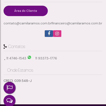
Meu Cantinho
,
Suzano
,
São Paulo
,
Brasil
Área do Cliente
contato@camilaramos.com.br
financeiro@camilaramos.com.br
3
2
2
1
Dormitório(s)
Banheiro(s)
Sala(s)
Suíte(s)
146m²
Total:
Contatos
11 4746-1543
11 93373-1776
Onde Estamos
CRECI: 039.548-J