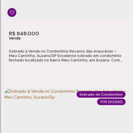
3
1
1
1
Dormitório(s)
Banheiro(s)
Sala(s)
Suíte(s)
114m²
2
R$
848.000
Total:
Vaga(s)
Sobrado à Venda no Condomínio Recanto das Araucárias –
Meu Cantinho, Suzano/SP Excelente sobrado em condomínio
fechado localizado no bairro Meu Cantinho, em Suzano. Com
ótimo padrão de acabamento, ambientes bem distribuídos e
área de lazer privativa, o imóvel é ideal para quem busca
conforto, segurança e praticidade em uma das regiões mais
valorizadas da...
Sobrado de Condomínio
7173
(SO1261)
SOBRADO À VENDA NO CONDOMÍNIO RECANTO DAS ARAUCÁRIAS – MEU CANTINHO, SUZANO/SP
Meu Cantinho
,
Suzano
,
São Paulo
,
Brasil