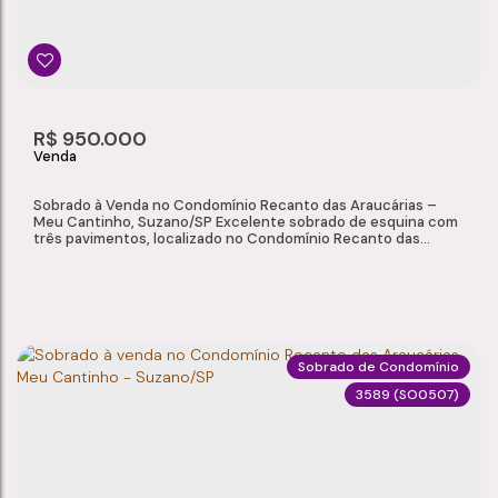
3
2
114m²
1
Dormitório(s)
Banheiro(s)
Privativo:
Sala(s)
1
152m²
2
R$
950.000
Suíte(s)
Total:
Vaga(s)
Sobrado à Venda no Condomínio Recanto das Araucárias –
Meu Cantinho, Suzano/SP Excelente sobrado de esquina com
três pavimentos, localizado no Condomínio Recanto das
Araucárias, em Suzano. Um imóvel que combina segurança,
conforto e acabamento de alto padrão, com arquitetura
moderna e ambientes amplos e bem distribuídos, ideal para
quem busca qualidade de vida em condomínio...
Sobrado de Condomínio
3589
(SO0507)
SOBRADO À VENDA NO CONDOMÍNIO RECANTO DAS ARAUCÁRIAS – MEU CANTINHO, SUZANO/SP
Meu Cantinho
,
Suzano
,
São Paulo
,
Brasil