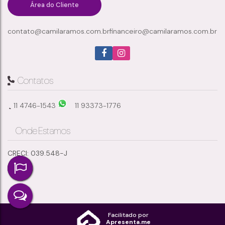
Área do Cliente
contato@camilaramos.com.br
financeiro@camilaramos.com.br
3
4
2
3
Dormitório(s)
Banheiro(s)
Sala(s)
Suíte(s)
150m²
2
189m²
Total:
Vaga(s)
Útil:
Contatos
11 4746-1543
11 93373-1776
Onde Estamos
CRECI: 039.548-J