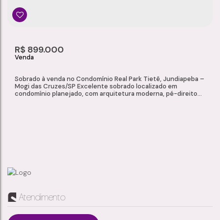
R$
899.000
Sobrado à venda no Condomínio Real Park Tietê, Jundiapeba –
Mogi das Cruzes/SP Excelente sobrado localizado em
condomínio planejado, com arquitetura moderna, pé-direito
alto e ambientes bem distribuídos, proporcionando conforto e
sofisticação. Características do Imóvel 3 dormitórios, todos
suítes e com sacada 4 banheiros 2 salas amplas Cozinha com
móveis planejados Jardim...
SOBRADO À VENDA NO CONDOMÍNIO REAL PARK TIETÊ, JUNDIAPEBA – MOGI DAS CRUZES/SP
Atendimento
Jundiapeba
,
Mogi das Cruzes
,
São Paulo
,
Brasil