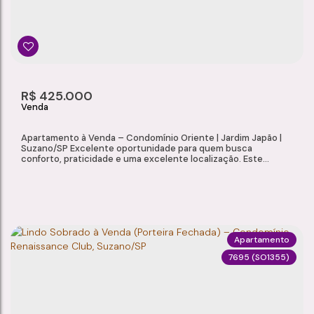
1
1
25m²
1
Dormitório(s)
Banheiro(s)
Privativo:
Sala(s)
25m²
R$
425.000
Total:
Apartamento à Venda – Condomínio Oriente | Jardim Japão |
Suzano/SP Excelente oportunidade para quem busca
conforto, praticidade e uma excelente localização. Este
apartamento está localizado no Condomínio Oriente, no bairro
Jardim Japão, oferecendo um ambiente seguro, bem
estruturado e com fácil acesso aos principais pontos da
cidade. Características do Imóvel 2 dormitórios Sala...
Apartamento
7695
(SO1355)
APARTAMENTO À VENDA NO CONDOMÍNIO ORIENTE, JARDIM JAPÃO - SUZANO/SP