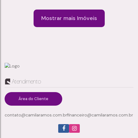
para moradia ou investimento. Características...
Mostrar mais Imóveis
APARTAMENTO À VENDA – CONDOMÍNIO PARQUE SOLENE, VILA URUPÊS, SUZANO/SP
Vila Urupês
,
Suzano
,
São Paulo
,
Brasil
Atendimento
2
1
1
45m²
Dormitório(s)
Banheiro(s)
Sala(s)
Total:
1
Vaga(s)
Área do Cliente
contato@camilaramos.com.br
financeiro@camilaramos.com.br