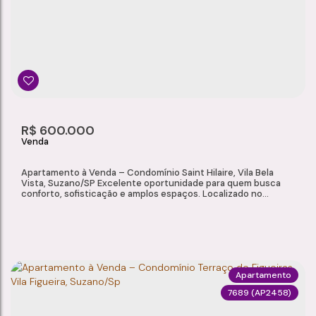
Balneário Itaguaí
,
Mongaguá
,
São Paulo
,
Brasil
2
1
1
65m²
Dormitório(s)
Banheiro(s)
Sala(s)
Total:
1
65m²
R$
600.000
Vaga(s)
Útil:
Apartamento à Venda – Condomínio Saint Hilaire, Vila Bela
Vista, Suzano/SP Excelente oportunidade para quem busca
conforto, sofisticação e amplos espaços. Localizado no
Condomínio Saint Hilaire, na Vila Bela Vista, em Suzano/SP,
este apartamento de 206 m² oferece ambientes espaçosos,
móveis planejados e uma infraestrutura completa de lazer e
segurança. Características do...
Apartamento
7689
(AP2458)
APARTAMENTO À VENDA – CONDOMÍNIO SAINT HILAIRE, VILA BELA VISTA, SUZANO/SP