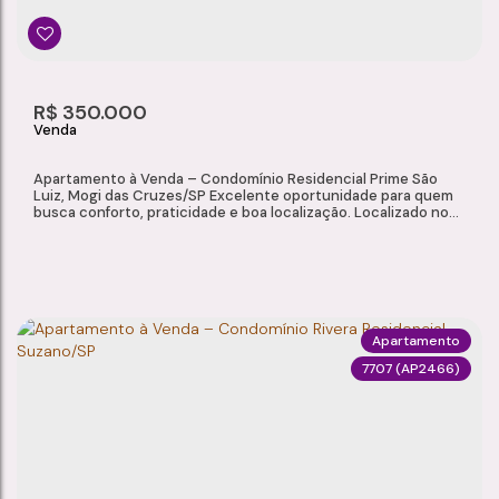
R$
350.000
Apartamento à Venda – Condomínio Residencial Prime São
Luiz, Mogi das Cruzes/SP Excelente oportunidade para quem
busca conforto, praticidade e boa localização. Localizado no
Condomínio Residencial Prime São Luiz, em Mogi das
Cruzes/SP, este apartamento de 66,10 m² oferece ambientes
amplos e bem distribuídos, ideal para quem busca conforto e
funcionalidade no dia a...
Apartamento
7707
(AP2466)
APARTAMENTO À VENDA – CONDOMÍNIO RESIDENCIAL PRIME SÃO LUIZ, MOGI DAS CRUZES/SP
Jardim Veneza
,
Mogi das Cruzes
,
São Paulo
,
Brasil