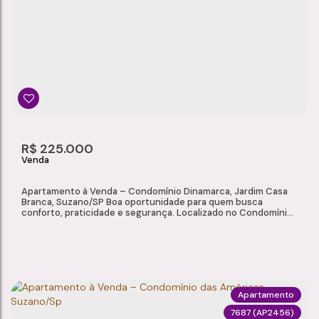
Vila Figueira
,
Suzano
,
São Paulo
,
Brasil
3
2
1
1
Dormitório(s)
Banheiro(s)
Sala(s)
Suíte(s)
65m²
1
65m²
R$
225.000
Total:
Vaga(s)
Útil:
Apartamento à Venda – Condomínio Dinamarca, Jardim Casa
Branca, Suzano/SP Boa oportunidade para quem busca
conforto, praticidade e segurança. Localizado no Condomínio
Dinamarca, no Jardim Casa Branca, em Suzano/SP, este
apartamento conta com 58,32 m² de área útil, ambientes bem
distribuídos, ótimo acabamento e condomínio com
infraestrutura para toda a família. Características do...
Apartamento
7687
(AP2456)