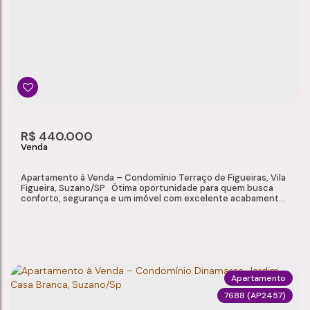
Vila Bela Vista
,
Suzano
,
São Paulo
,
Brasil
3
4
1
2
Dormitório(s)
Banheiro(s)
Sala(s)
Suíte(s)
206m²
2
206m²
R$
440.000
Total:
Vaga(s)
Útil:
Apartamento à Venda – Condomínio Terraço de Figueiras, Vila
Figueira, Suzano/SP Ótima oportunidade para quem busca
conforto, segurança e um imóvel com excelente acabamento.
Localizado no Condomínio Terraço de Figueiras, na Vila
Figueira, em Suzano/SP, este apartamento de 65,10 m² oferece
ambientes planejados, ótima distribuição dos espaços e
infraestrutura completa para toda...
Apartamento
7688
(AP2457)
APARTAMENTO À VENDA – CONDOMÍNIO TERRAÇO DE FIGUEIRAS, VILA FIGUEIRA, SUZANO/SP