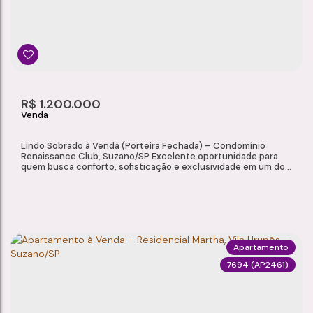
Jardim Japão
,
Suzano
,
São Paulo
,
Brasil
2
1
1
78m²
Dormitório(s)
Banheiro(s)
Sala(s)
Total:
1
R$
1.200.000
Vaga(s)
Lindo Sobrado à Venda (Porteira Fechada) – Condomínio
Renaissance Club, Suzano/SP Excelente oportunidade para
quem busca conforto, sofisticação e exclusividade em um dos
condomínios mais desejados de Suzano. Este belíssimo
sobrado será vendido porteira fechada, permanecendo
mobiliado e equipado, pronto para morar. O imóvel reúne
ambientes amplos, móveis planejados, acabamento de alto...
Apartamento
7694
(AP2461)
LINDO SOBRADO À VENDA (PORTEIRA FECHADA) – CONDOMÍNIO RENAISSANCE CLUB, SUZANO/SP