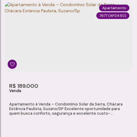
Apartamento
7677
(AP2450)
APARTAMENTO À VENDA – CONDOMÍNIO VILA RAVENA, CHÁCARA ESTÂNCIA PAULISTA, SUZANO/SP
Chácara Estância Paulista
,
Suzano
,
São Paulo
,
Brasil
2
1
1
40m²
Dormitório(s)
Banheiro(s)
Sala(s)
Total:
40m²
R$
189.000
Útil:
Apartamento à Venda – Condomínio Solar da Serra, Chácara
Estância Paulista, Suzano/SP Excelente oportunidade para
quem busca conforto, segurança e excelente custo-
benefício. Localizado no Condomínio Solar da Serra, na
Chácara Estância Paulista, em Suzano, este apartamento
oferece ambientes bem distribuídos e um condomínio com
infraestrutura completa para toda a...