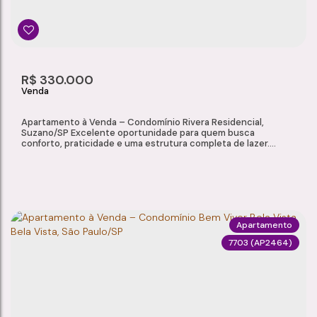
2
2
1
1
66m²
Dormitório(s)
Banheiro(s)
Sala(s)
Suíte(s)
Útil:
R$
330.000
Apartamento à Venda – Condomínio Rivera Residencial,
Suzano/SP Excelente oportunidade para quem busca
conforto, praticidade e uma estrutura completa de lazer.
Localizado no Condomínio Rivera Residencial, este
apartamento de 52 m² possui ambientes bem distribuídos,
varanda e infraestrutura completa para toda a família.
Características do Imóvel: Área útil de 52 m² Sala Varanda...
Apartamento
7703
(AP2464)
APARTAMENTO À VENDA – CONDOMÍNIO RIVERA RESIDENCIAL, SUZANO/SP
Parque Santa Rosa
,
Suzano
,
São Paulo
,
Brasil