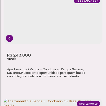
7685
(AP2455)
APARTAMENTO À VENDA – CONDOMÍNIO DAS AMÉRICAS, SUZANO/SP
Vila Figueira
,
Suzano
,
São Paulo
,
Brasil
2
1
10
80m²
Dormitório(s)
Banheiro(s)
Sala(s)
Total:
1
R$
243.800
Vaga(s)
Apartamento à Venda – Condomínio Parque Savassi,
Suzano/SP Excelente oportunidade para quem busca
conforto, praticidade e um imóvel com excelente
acabamento. Localizado no Condomínio Parque Savassi, em
Suzano/SP, este apartamento oferece ambientes planejados,
ótima distribuição dos espaços e infraestrutura completa de
segurança e lazer. Características do Imóvel: Sala para 2...
Apartamento