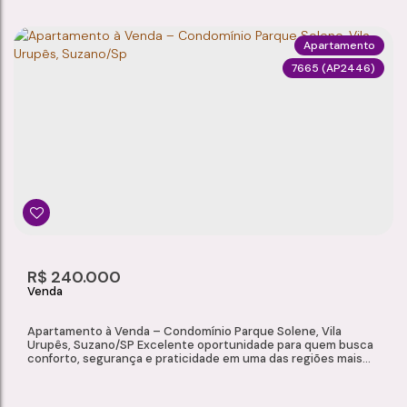
Apartamento
7665
(AP2446)
APARTAMENTO À VENDA – CONDOMÍNIO PARQUE SATURNO, VILA URUPÊS, SUZANO/SP
Vila Urupês
,
Suzano
,
São Paulo
,
Brasil
2
1
1
45m²
Dormitório(s)
Banheiro(s)
Sala(s)
Total:
1
R$
240.000
Vaga(s)
Apartamento à Venda – Condomínio Parque Solene, Vila
Urupês, Suzano/SP Excelente oportunidade para quem busca
conforto, segurança e praticidade em uma das regiões mais
tranquilas de Suzano. Localizado no Condomínio Parque
Solene, na Vila Urupês, este apartamento oferece ambientes
bem distribuídos e um condomínio com lazer completo, ideal