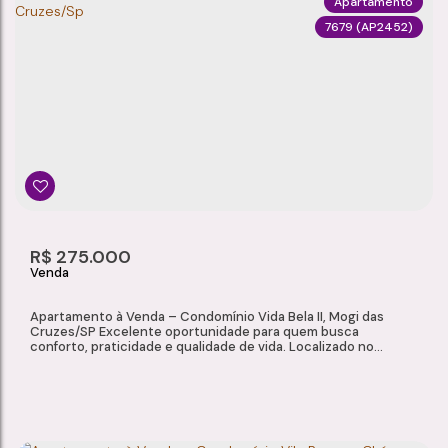
Apartamento
7679
(AP2452)
APARTAMENTO À VENDA – CONDOMÍNIO VILLAGE DA FONTE, POÁ/SP
Chácara Bela Vista
,
Poá
,
São Paulo
,
Brasil
3
1
1
68 ~ 69m²
Dormitório(s)
Banheiro(s)
Sala(s)
Total:
1
69m²
R$
275.000
Vaga(s)
Útil:
Apartamento à Venda – Condomínio Vida Bela II, Mogi das
Cruzes/SP Excelente oportunidade para quem busca
conforto, praticidade e qualidade de vida. Localizado no
Condomínio Vida Bela II, em Mogi das Cruzes, este
apartamento de 50 m² oferece ambientes bem distribuídos,
excelente infraestrutura de lazer e segurança, sendo ideal
para moradia ou investimento. Características do...