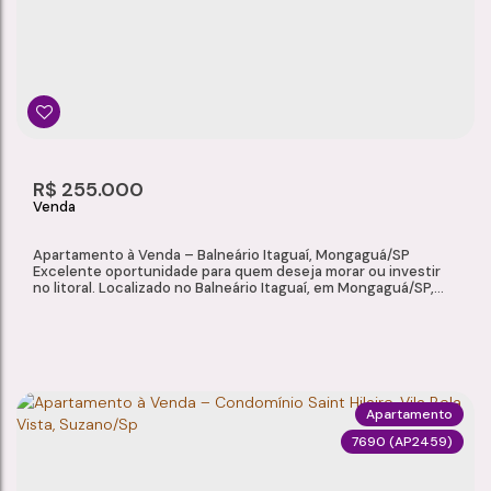
Vila Urupês
,
Suzano
,
São Paulo
,
Brasil
2
1
1
54m²
Dormitório(s)
Banheiro(s)
Sala(s)
Total:
R$
255.000
Apartamento à Venda – Balneário Itaguaí, Mongaguá/SP
Excelente oportunidade para quem deseja morar ou investir
no litoral. Localizado no Balneário Itaguaí, em Mongaguá/SP,
este apartamento semi mobiliado está a poucos metros da
praia e oferece conforto, praticidade e uma excelente
localização para aproveitar o melhor da vida no litoral.
Características do Imóvel: Área de...
Apartamento
7690
(AP2459)
APARTAMENTO À VENDA – BALNEÁRIO ITAGUAÍ, MONGAGUÁ/SP