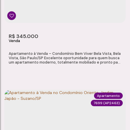
2
1
1
52m²
Dormitório(s)
Banheiro(s)
Sala(s)
Útil:
R$
345.000
Apartamento à Venda – Condomínio Bem Viver Bela Vista, Bela
Vista, São Paulo/SP Excelente oportunidade para quem busca
um apartamento moderno, totalmente mobiliado e pronto para
morar ou investir. Localizado no Condomínio Bem Viver Bela
Vista, em uma das regiões mais valorizadas de São Paulo, o
imóvel oferece praticidade, conforto e excelente potencial de
valorização e locação,...
Apartamento
7699
(AP2463)
APARTAMENTO À VENDA – CONDOMÍNIO BEM VIVER BELA VISTA, BELA VISTA, SÃO PAULO/SP
Bela Vista
,
São Paulo
,
São Paulo
,
Brasil