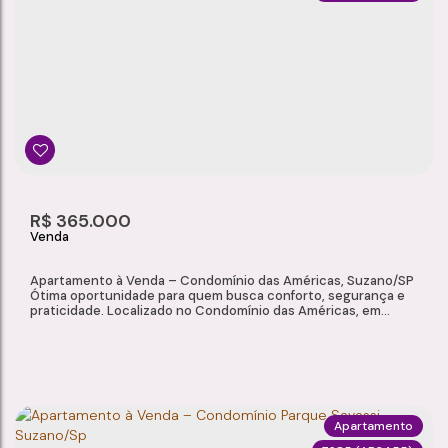
APARTAMENTO À VENDA – CONDOMÍNIO DINAMARCA, JARDIM CASA BRANCA, SUZANO/SP
Jardim Casa Branca
,
Suzano
,
São Paulo
,
Brasil
2
1
1
58m²
Dormitório(s)
Banheiro(s)
Sala(s)
Total:
1
58m²
R$
365.000
Vaga(s)
Útil:
Apartamento à Venda – Condomínio das Américas, Suzano/SP
Ótima oportunidade para quem busca conforto, segurança e
praticidade. Localizado no Condomínio das Américas, em
Suzano/SP, este apartamento oferece ambientes bem
distribuídos, móveis planejados e uma infraestrutura completa
de lazer e segurança para toda a família. Características do
Imóvel: Sala 2 ambientes Cozinha 2...
Apartamento