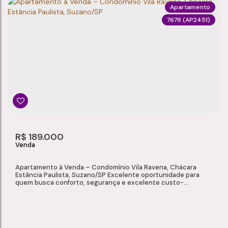
Apartamento
7678
(AP2451)
APARTAMENTO À VENDA – CONDOMÍNIO VIDA BELA II, MOGI DAS CRUZES/SP
Vila Bela Flor
,
Mogi das Cruzes
,
São Paulo
,
Brasil
2
1
1
50m²
Dormitório(s)
Banheiro(s)
Sala(s)
Total:
1
50m²
R$
189.000
Vaga(s)
Útil:
Apartamento à Venda – Condomínio Vila Ravena, Chácara
Estância Paulista, Suzano/SP Excelente oportunidade para
quem busca conforto, segurança e excelente custo-
benefício. Localizado no Condomínio Vila Ravena, na Chácara
Estância Paulista, em Suzano, este apartamento oferece
ambientes bem distribuídos e um condomínio com
infraestrutura completa para toda a família. Características...