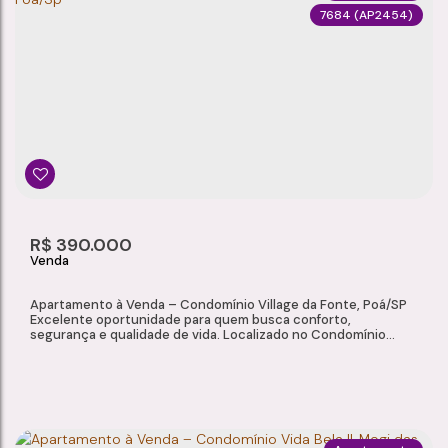
7684
(AP2454)
APARTAMENTO À VENDA – CONDOMÍNIO PARQUE SAVASSI, SUZANO/SP
Vila Urupês
,
Suzano
,
São Paulo
,
Brasil
2
1
1
47m²
Dormitório(s)
Banheiro(s)
Sala(s)
Total:
1
47m²
R$
390.000
Vaga(s)
Útil:
Apartamento à Venda – Condomínio Village da Fonte, Poá/SP
Excelente oportunidade para quem busca conforto,
segurança e qualidade de vida. Localizado no Condomínio
Village da Fonte, em Poá/SP, este apartamento oferece
ambientes amplos e bem distribuídos, além de uma
infraestrutura completa de lazer para toda a família.
Características do Imóvel: Sala 2 ambientes Cozinha 3...