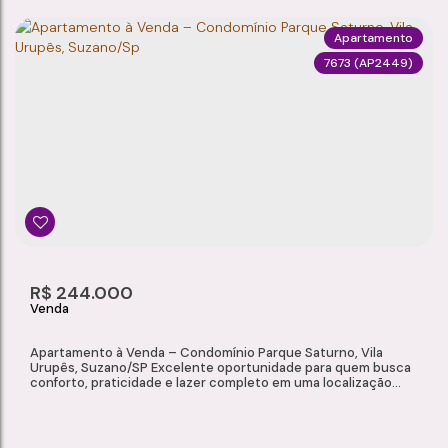
Apartamento
7673
(AP2449)
APARTAMENTO À VENDA – CONDOMÍNIO SOLAR DA SERRA, CHÁCARA ESTÂNCIA PAULISTA, SUZANO/SP
Chácara Estância Paulista
,
Suzano
,
São Paulo
,
Brasil
2
1
1
40m²
Dormitório(s)
Banheiro(s)
Sala(s)
Total:
R$
244.000
Apartamento à Venda – Condomínio Parque Saturno, Vila
Urupês, Suzano/SP Excelente oportunidade para quem busca
conforto, praticidade e lazer completo em uma localização
privilegiada. Localizado no Condomínio Parque Saturno, na Vila
Urupês, em Suzano, este apartamento oferece ambientes
funcionais, condomínio com infraestrutura de lazer e fácil
acesso aos principais comércios e...