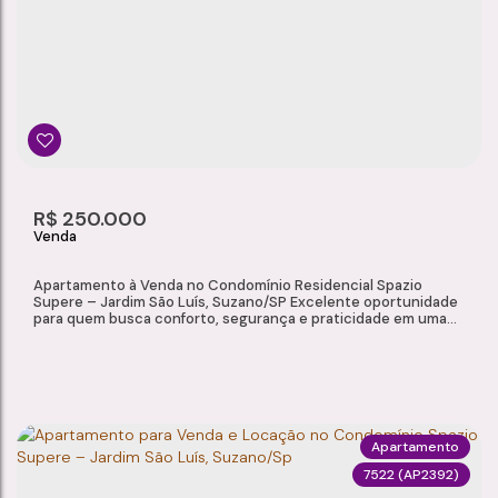
Jardim São Luís
,
Suzano
,
São Paulo
,
Brasil
2
1
1
1
Dormitório(s)
Banheiro(s)
Sala(s)
Suíte(s)
1
110m²
R$
250.000
Vaga(s)
Útil:
Apartamento à Venda no Condomínio Residencial Spazio
Supere – Jardim São Luís, Suzano/SP Excelente oportunidade
para quem busca conforto, segurança e praticidade em uma
localização estratégica de Suzano. Localizado no Condomínio
Residencial Spazio Supere, no bairro Jardim São Luís, este
apartamento oferece uma planta funcional e acesso a uma
completa infraestrutura de lazer e...
Apartamento
7522
(AP2392)
APARTAMENTO À VENDA NO CONDOMÍNIO RESIDENCIAL SPAZIO SUPERE – JARDIM SÃO LUÍS, SUZANO/SP