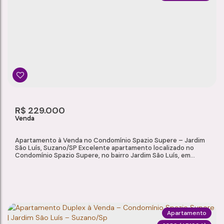
APARTAMENTO PARA VENDA E LOCAÇÃO NO CONDOMÍNIO SPAZIO SUPERE – JARDIM SÃO LUÍS, SUZANO/SP
Jardim São Luís
,
Suzano
,
São Paulo
,
Brasil
2
1
1
1
57m²
Dormitório(s)
Banheiro(s)
Sala(s)
Vaga(s)
Útil:
R$
229.000
Apartamento à Venda no Condomínio Spazio Supere – Jardim
São Luís, Suzano/SP Excelente apartamento localizado no
Condomínio Spazio Supere, no bairro Jardim São Luís, em
Suzano/SP. Com 52 m² de área total, o imóvel oferece
ambientes bem distribuídos, móveis planejados e uma
localização estratégica, próxima ao Centro de Suzano, Suzano
Shopping e Parque Max Feffer. Características...
Apartamento