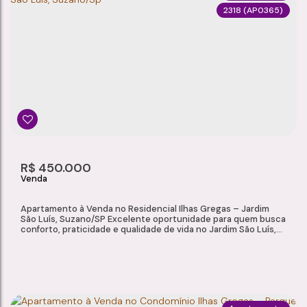
2318
(AP0365)
APARTAMENTO DUPLEX À VENDA – CONDOMÍNIO SPAZIO SUPERE | JARDIM SÃO LUÍS – SUZANO/SP
Jardim São Luís
,
Suzano
,
São Paulo
,
Brasil
3
2
91m²
1
Dormitório(s)
Banheiro(s)
Privativo:
Sala(s)
1
91m²
R$
450.000
Suíte(s)
Total:
Apartamento à Venda no Residencial Ilhas Gregas – Jardim
São Luís, Suzano/SP Excelente oportunidade para quem busca
conforto, praticidade e qualidade de vida no Jardim São Luís,
em Suzano/SP. Este apartamento possui ambientes bem
distribuídos, excelente localização e está situado em
condomínio com infraestrutura de lazer para toda a família.
Características do Imóvel Sala...