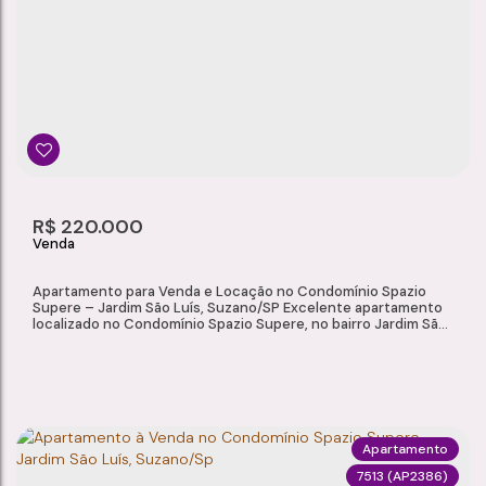
Jardim São Luís
,
Suzano
,
São Paulo
,
Brasil
2
1
1
1
Dormitório(s)
Banheiro(s)
Sala(s)
Suíte(s)
R$
220.000
Apartamento para Venda e Locação no Condomínio Spazio
Supere – Jardim São Luís, Suzano/SP Excelente apartamento
localizado no Condomínio Spazio Supere, no bairro Jardim São
Luís, em Suzano/SP. Com ambientes funcionais e ótima
localização, o imóvel é ideal tanto para moradia quanto para
investimento, oferecendo fácil acesso a uma ampla rede de
comércios, serviços e...
Apartamento
7513
(AP2386)