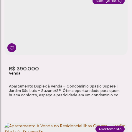
6389
(AP1994)
APARTAMENTO À VENDA NO CONDOMÍNIO SPAZIO SUPERE – JARDIM SÃO LUÍS, SUZANO/SP
Jardim São Luís
,
Suzano
,
São Paulo
,
Brasil
2
1
1
52m²
Dormitório(s)
Banheiro(s)
Sala(s)
Total:
1
R$
390.000
Vaga(s)
Apartamento Duplex à Venda – Condomínio Spazio Supere |
Jardim São Luís – Suzano/SP Ótima oportunidade para quem
busca conforto, espaço e praticidade em um condomínio com
infraestrutura completa. Apartamento duplex com ambientes
amplos e bem distribuídos, ideal para famílias que valorizam
funcionalidade e qualidade de vida. Características do Imóvel:
Piso Térreo: Sala...
Apartamento