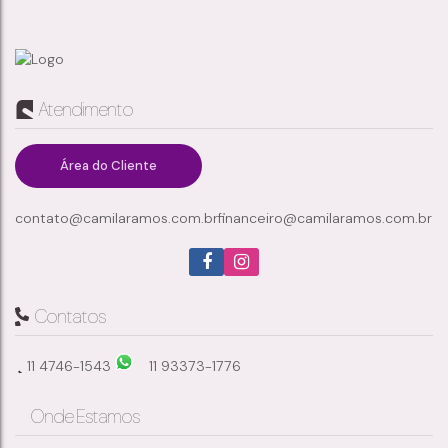
APARTAMENTO À VENDA NO CONDOMÍNIO ILHAS GREGAS – PARQUE SUZANO, SUZANO/SP
Atendimento
Jardim São Luís
,
Suzano
,
São Paulo
,
Brasil
Área do Cliente
contato@camilaramos.com.br
financeiro@camilaramos.com.br
3
1
83m²
1
Dormitório(s)
Banheiro(s)
Privativo:
Sala(s)
1
101m²
Suíte(s)
Total:
Contatos
11 4746-1543
11 93373-1776
Onde Estamos