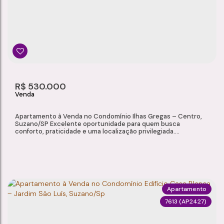
R$
530.000
Apartamento à Venda no Condomínio Ilhas Gregas – Centro,
Suzano/SP Excelente oportunidade para quem busca
conforto, praticidade e uma localização privilegiada.
Localizado na Rua Benjamin Constant, este apartamento
oferece ambientes bem distribuídos, cozinha reformada e uma
ampla infraestrutura de lazer e segurança para toda a família.
Características do Imóvel Sala para...
Apartamento
7613
(AP2427)
APARTAMENTO À VENDA NO CONDOMÍNIO ILHAS GREGAS – CENTRO, SUZANO/SP