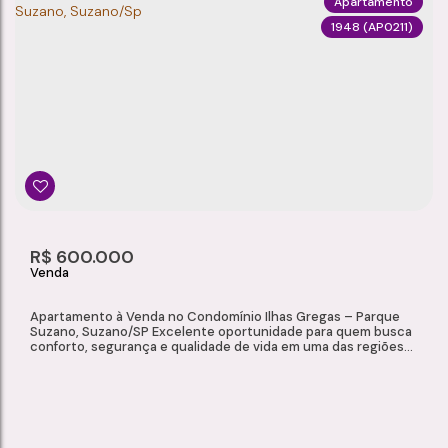
Apartamento
1948
(AP0211)
APARTAMENTO À VENDA NO RESIDENCIAL ILHAS GREGAS – JARDIM SÃO LUÍS, SUZANO/SP
Jardim São Luís
,
Suzano
,
São Paulo
,
Brasil
3
2
86m²
1
Dormitório(s)
Banheiro(s)
Privativo:
Sala(s)
1
R$
600.000
Suíte(s)
Apartamento à Venda no Condomínio Ilhas Gregas – Parque
Suzano, Suzano/SP Excelente oportunidade para quem busca
conforto, segurança e qualidade de vida em uma das regiões
mais valorizadas de Suzano. Localizado no Condomínio Ilhas
Gregas, este apartamento oferece ambientes amplos,
acabamento de qualidade e uma infraestrutura completa de
lazer, além de estar a apenas 5 minutos do Suzano...