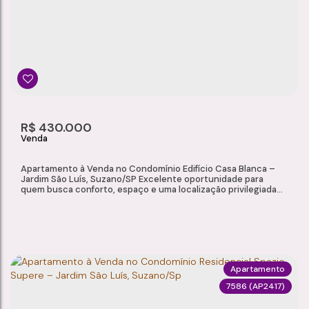
Jardim São Luís
,
Suzano
,
São Paulo
,
Brasil
3
1
1
1
Dormitório(s)
Banheiro(s)
Sala(s)
Suíte(s)
102m²
1
102m²
R$
430.000
Total:
Vaga(s)
Útil:
Apartamento à Venda no Condomínio Edifício Casa Blanca –
Jardim São Luís, Suzano/SP Excelente oportunidade para
quem busca conforto, espaço e uma localização privilegiada
no Jardim São Luís, em Suzano/SP. Este apartamento conta
com ambientes amplos e bem distribuídos, ideal para famílias
que valorizam praticidade e qualidade de vida. Características
do Imóvel Área privativa: 110...
Apartamento
7586
(AP2417)
APARTAMENTO À VENDA NO CONDOMÍNIO EDIFÍCIO CASA BLANCA – JARDIM SÃO LUÍS, SUZANO/SP