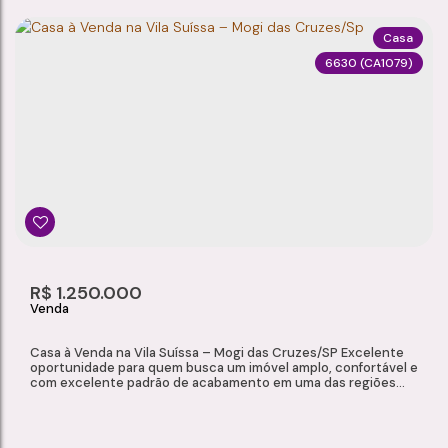
Casa
6630
(CA1079)
CASA À VENDA, CÉZAR DE SOUZA - MOGI DAS CRUZES/SP
Cézar de Souza
,
Mogi das Cruzes
,
São Paulo
,
Brasil
4
4
2
3
Dormitório(s)
Banheiro(s)
Sala(s)
Suíte(s)
350m²
4
175m²
R$
1.250.000
Total:
Vaga(s)
Útil:
Casa à Venda na Vila Suíssa – Mogi das Cruzes/SP Excelente
oportunidade para quem busca um imóvel amplo, confortável e
com excelente padrão de acabamento em uma das regiões
mais valorizadas de Mogi das Cruzes. Localizada na Vila Suíssa,
esta residência oferece ambientes espaçosos, área de lazer e
diversas possibilidades de negociação. Dimensões Área total
do terreno: 500...