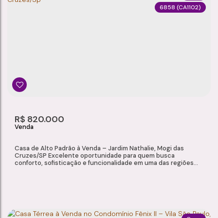
6858
(CA1102)
CASA À VENDA NO MOGI MODERNO – MOGI DAS CRUZES/SP
Mogi Moderno
,
Mogi das Cruzes
,
São Paulo
,
Brasil
3
2
2
1
Dormitório(s)
Banheiro(s)
Sala(s)
Suíte(s)
1000m²
2
190m²
R$
820.000
Total:
Vaga(s)
Útil:
Casa de Alto Padrão à Venda – Jardim Nathalie, Mogi das
Cruzes/SP Excelente oportunidade para quem busca
conforto, sofisticação e funcionalidade em uma das regiões
mais valorizadas de Mogi das Cruzes. Com projeto moderno e
ambientes bem distribuídos, esta casa térrea oferece
praticidade e qualidade de vida para toda a família. Localizada
no Jardim Nathalie, a...