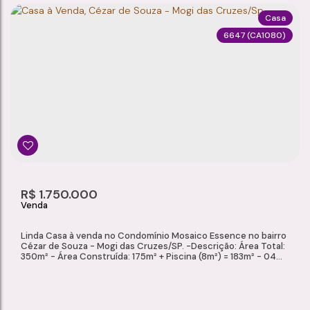
Casa
6647
(CA1080)
CASA NOVA À VENDA NA VILA REI – MOGI DAS CRUZES/SP
Vila Rei
,
Mogi das Cruzes
,
São Paulo
,
Brasil
3
2
1
1
Dormitório(s)
Banheiro(s)
Sala(s)
Suíte(s)
150m²
3
112m²
R$
1.750.000
Total:
Vaga(s)
Útil:
Linda Casa à venda no Condomínio Mosaico Essence no bairro
Cézar de Souza - Mogi das Cruzes/SP. -Descrição: Área Total:
350m² - Área Construída: 175m² + Piscina (8m²) = 183m² - 04
Dormitórios, sendo 03 Suítes; - Suíte master com closet; -
Sala de estar/jantar; - Cozinha; - 04 banheiros; - Lavabo; -
Área gourmet com piscina e churrasqueira; - 04 vagas de
garagem, sendo 02...