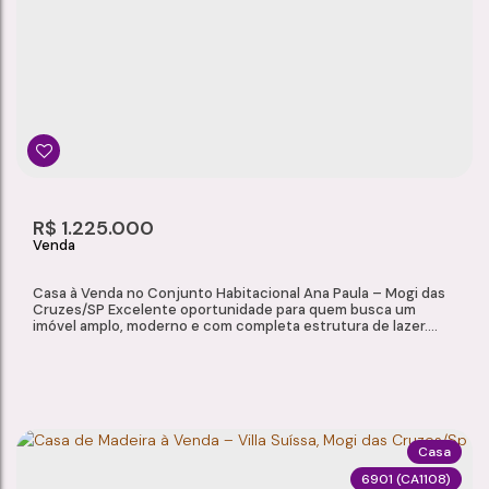
Vila São Paulo
,
Mogi das Cruzes
,
São Paulo
,
Brasil
2
2
1
1
Dormitório(s)
Banheiro(s)
Sala(s)
Suíte(s)
230m²
3
93m²
R$
1.225.000
Total:
Vaga(s)
Útil:
Casa à Venda no Conjunto Habitacional Ana Paula – Mogi das
Cruzes/SP Excelente oportunidade para quem busca um
imóvel amplo, moderno e com completa estrutura de lazer.
Localizada em uma região tranquila de Mogi das Cruzes, esta
residência oferece conforto, praticidade e acabamentos de
qualidade, ideal para toda a família. Características do Imóvel 2
salas amplas e bem...
Casa
6901
(CA1108)