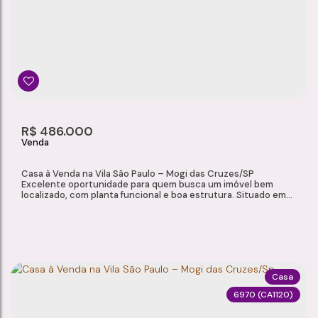
Vila Nova Cintra
,
Mogi das Cruzes
,
São Paulo
,
Brasil
3
5
1
3
Dormitório(s)
Banheiro(s)
Sala(s)
Suíte(s)
490m²
6
210m²
R$
486.000
Total:
Vaga(s)
Útil:
Casa à Venda na Vila São Paulo – Mogi das Cruzes/SP
Excelente oportunidade para quem busca um imóvel bem
localizado, com planta funcional e boa estrutura. Situado em
bairro tranquilo, com fácil acesso a comércios, serviços e vias
principais, ideal para quem valoriza conforto e praticidade no
dia a dia. Características do Imóvel Sala de estar Cozinha 2
dormitórios, sendo 1 suíte 2...
Casa
6970
(CA1120)
CASA À VENDA NA VILA SÃO PAULO – MOGI DAS CRUZES/SP