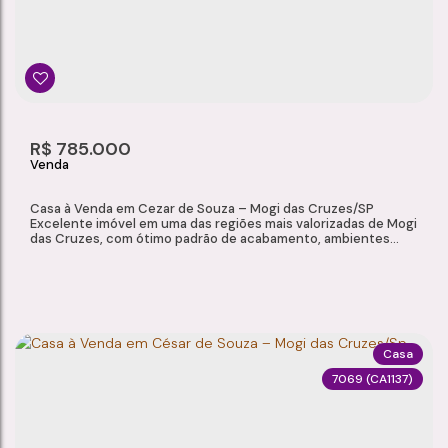
Alto Ipiranga
,
Mogi das Cruzes
,
São Paulo
,
Brasil
3
2
1
125m²
Dormitório(s)
Banheiro(s)
Sala(s)
Total:
2
89 ~ 90m²
R$
785.000
Vaga(s)
Útil:
Casa à Venda em Cezar de Souza – Mogi das Cruzes/SP
Excelente imóvel em uma das regiões mais valorizadas de Mogi
das Cruzes, com ótimo padrão de acabamento, ambientes
planejados e infraestrutura completa. Ideal para quem busca
conforto, segurança e funcionalidade em um só lugar.
Características do Imóvel Sala ampla com 2 ambientes
Cozinha com pé-direito alto e armários planejados 3...
Casa
7069
(CA1137)
CASA À VENDA EM CEZAR DE SOUZA – MOGI DAS CRUZES/SP