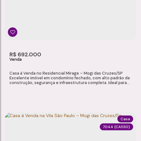
Jardim São Pedro
,
Mogi das Cruzes
,
São Paulo
,
Brasil
3
2
1
1
Dormitório(s)
Banheiro(s)
Sala(s)
Suíte(s)
150m²
2
73 ~ 74m²
R$
692.000
Total:
Vaga(s)
Útil:
Casa à Venda no Residencial Mirage – Mogi das Cruzes/SP
Excelente imóvel em condomínio fechado, com alto padrão de
construção, segurança e infraestrutura completa. Ideal para
quem busca conforto, privacidade e amplos ambientes para
toda a família. Localizado no Residencial Mirage, o imóvel
oferece praticidade e qualidade de vida em uma das regiões
mais valorizadas de Mogi das...
Casa
7044
(CA1130)
CASA À VENDA NO RESIDENCIAL MIRAGE – MOGI DAS CRUZES/SP