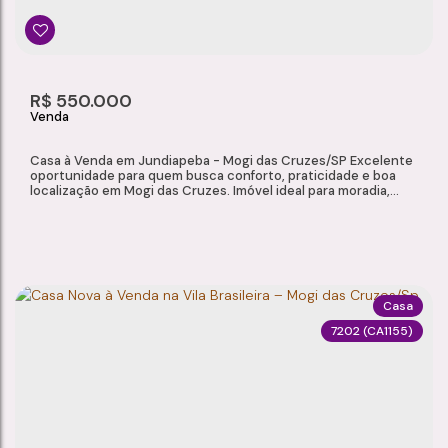
R$
550.000
Casa à Venda em Jundiapeba - Mogi das Cruzes/SP Excelente
oportunidade para quem busca conforto, praticidade e boa
localização em Mogi das Cruzes. Imóvel ideal para moradia,
situado em bairro completo, com fácil acesso a comércios e
serviços essenciais. Localizada em Jundiapeba, a casa oferece
comodidade no dia a dia e boa infraestrutura urbana ao redor.
Características do Imóvel Área...
Casa
7202
(CA1155)
CASA À VENDA EM JUNDIAPEBA - MOGI DAS CRUZES/SP
Jundiapeba
,
Mogi das Cruzes
,
São Paulo
,
Brasil