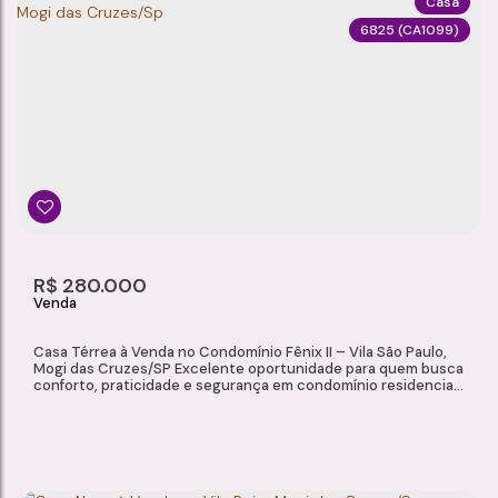
Casa
6825
(CA1099)
CASA DE ALTO PADRÃO À VENDA – JARDIM NATHALIE, MOGI DAS CRUZES/SP
Jardim Nathalie
,
Mogi das Cruzes
,
São Paulo
,
Brasil
3
2
1
1
Dormitório(s)
Banheiro(s)
Sala(s)
Suíte(s)
3
112m²
R$
280.000
Vaga(s)
Útil:
Casa Térrea à Venda no Condomínio Fênix II – Vila São Paulo,
Mogi das Cruzes/SP Excelente oportunidade para quem busca
conforto, praticidade e segurança em condomínio residencial.
Com ótimo padrão de acabamento e ambientes bem
distribuídos, esta casa térrea é ideal para famílias que desejam
morar em uma região tranquila e com fácil acesso aos
principais serviços da...