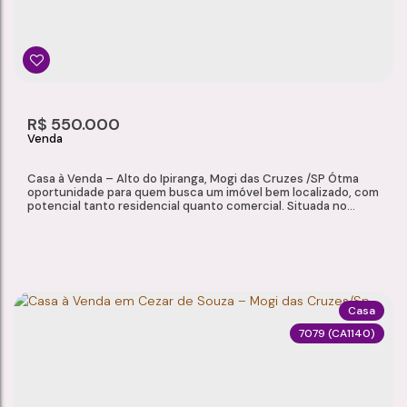
3
2
1
1
Dormitório(s)
Banheiro(s)
Sala(s)
Suíte(s)
166m²
2
120m²
R$
550.000
Total:
Vaga(s)
Útil:
Casa à Venda – Alto do Ipiranga, Mogi das Cruzes /SP Ótma
oportunidade para quem busca um imóvel bem localizado, com
potencial tanto residencial quanto comercial. Situada no
bairro Alto do Ipiranga, a casa oferece fácil acesso a
comércios, serviços e transporte público, proporcionando
praticidade no dia a dia. Características do Imóvel Sala
Cozinha 3 dormitórios 1 banheiro com...
Casa
7079
(CA1140)
CASA À VENDA – ALTO DO IPIRANGA, MOGI DAS CRUZES /SP