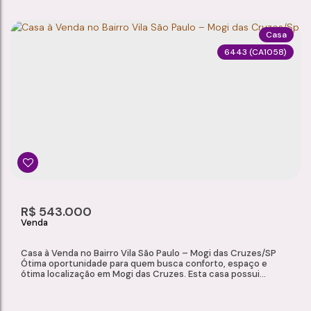
Casa
6443
(CA1058)
CASA À VENDA NA VILA SUÍSSA – MOGI DAS CRUZES/SP
Vila Suissa
,
Mogi das Cruzes
,
São Paulo
,
Brasil
3
3
2
1
Dormitório(s)
Banheiro(s)
Sala(s)
Suíte(s)
500m²
4
200m²
R$
543.000
Total:
Vaga(s)
Útil:
Casa à Venda no Bairro Vila São Paulo – Mogi das Cruzes/SP
Ótima oportunidade para quem busca conforto, espaço e
ótima localização em Mogi das Cruzes. Esta casa possui
ambientes amplos, bem distribuídos e um espaço ideal para
convivência familiar e momentos de lazer. Localizada no bairro
Vila São Paulo, a residência oferece fácil acesso a comércios,