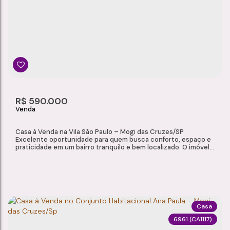
Vila São Paulo
,
Mogi das Cruzes
,
São Paulo
,
Brasil
2
2
1
163m²
Dormitório(s)
Banheiro(s)
Suíte(s)
Total:
2
65m²
R$
590.000
Vaga(s)
Útil:
Casa à Venda na Vila São Paulo – Mogi das Cruzes/SP
Excelente oportunidade para quem busca conforto, espaço e
praticidade em um bairro tranquilo e bem localizado. O imóvel
conta com ambientes bem distribuídos e um amplo quintal,
oferecendo excelente potencial para futuras ampliações e
área de lazer. Características do Imóvel Sala de estar Cozinha
2 dormitórios, sendo 1 suíte 2...
Casa
6961
(CA1117)
CASA À VENDA NA VILA SÃO PAULO – MOGI DAS CRUZES/SP