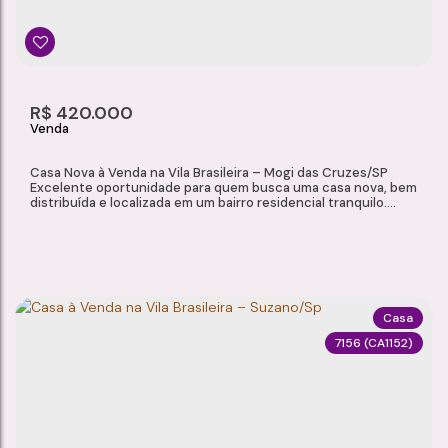
2
2
117m²
1
Dormitório(s)
Banheiro(s)
Privativo:
Sala(s)
250m²
2
R$
420.000
Total:
Vaga(s)
Casa Nova à Venda na Vila Brasileira – Mogi das Cruzes/SP
Excelente oportunidade para quem busca uma casa nova, bem
distribuída e localizada em um bairro residencial tranquilo.
Imóvel ideal para famílias que valorizam conforto, praticidade e
um espaço pronto para morar. Localizada na Vila Brasileira, a
residência oferece fácil acesso a serviços essenciais e boa
infraestrutura...
Casa
7156
(CA1152)
CASA NOVA À VENDA NA VILA BRASILEIRA – MOGI DAS CRUZES/SP
Vila Brasileira
,
Mogi das Cruzes
,
São Paulo
,
Brasil