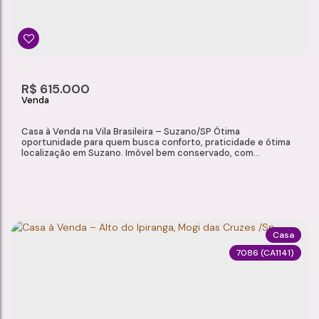
2
1
1
159m²
Dormitório(s)
Banheiro(s)
Sala(s)
Total:
1
59m²
R$
615.000
Vaga(s)
Útil:
Casa à Venda na Vila Brasileira – Suzano/SP Ótima
oportunidade para quem busca conforto, praticidade e ótima
localização em Suzano. Imóvel bem conservado, com
excelente padrão de acabamento e ambientes funcionais,
ideal para famílias que valorizam qualidade de vida. Localizada
na Vila Brasileira, próxima à Avenida Japão e ao Supermercado
Alabarce, garantindo fácil acesso a...
Casa
7086
(CA1141)
CASA À VENDA NA VILA BRASILEIRA – SUZANO/SP
Vila Brasileira
,
Mogi das Cruzes
,
São Paulo
,
Brasil