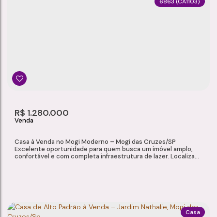
6863
(CA1103)
CASA DE MADEIRA À VENDA – VILLA SUÍSSA, MOGI DAS CRUZES/SP
Vila Suissa
,
Mogi das Cruzes
,
São Paulo
,
Brasil
3
2
1
1
Dormitório(s)
Banheiro(s)
Sala(s)
Suíte(s)
500m²
3
174 ~ 175m²
R$
1.280.000
Total:
Vaga(s)
Útil:
Casa à Venda no Mogi Moderno – Mogi das Cruzes/SP
Excelente oportunidade para quem busca um imóvel amplo,
confortável e com completa infraestrutura de lazer. Localizada
em uma das regiões mais valorizadas de Mogi das Cruzes, esta
residência oferece ambientes espaçosos, ótimo padrão de
acabamento e uma área externa ideal para reunir família e
amigos. Características do...
Casa