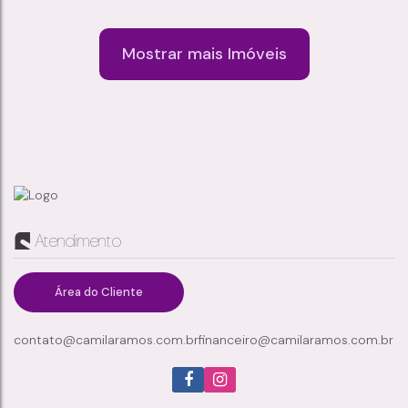
serviços e principais vias da...
Mostrar mais Imóveis
CASA À VENDA NO BAIRRO VILA SÃO PAULO – MOGI DAS CRUZES/SP
Vila São Paulo
,
Mogi das Cruzes
,
São Paulo
,
Brasil
Atendimento
3
2
130m²
1
Dormitório(s)
Banheiro(s)
Privativo:
Sala(s)
1
315m²
1
Suíte(s)
Total:
Vaga(s)
Área do Cliente
contato@camilaramos.com.br
financeiro@camilaramos.com.br