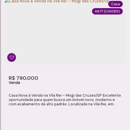
Casa
6677
(CA1085)
CASA TÉRREA À VENDA NO CONDOMÍNIO FÊNIX II – VILA SÃO PAULO, MOGI DAS CRUZES/SP
Vila São Paulo
,
Mogi das Cruzes
,
São Paulo
,
Brasil
2
1
1
1
55m²
Dormitório(s)
Banheiro(s)
Sala(s)
Vaga(s)
Útil:
R$
790.000
Casa Nova à Venda na Vila Rei – Mogi das Cruzes/SP Excelente
oportunidade para quem busca um imóvel novo, moderno e
com acabamento de alto padrão. Localizada na Vila Rei, em
Mogi das Cruzes, esta residência foi projetada para oferecer
conforto, funcionalidade e sofisticação, com ambientes
amplos e excelente aproveitamento dos espaços.
Características do Imóvel Área total do terreno:...