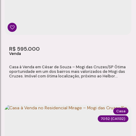
Villa Di Cesar
,
Mogi das Cruzes
,
São Paulo
,
Brasil
3
2
1
1
Dormitório(s)
Banheiro(s)
Sala(s)
Suíte(s)
198m²
2
110m²
R$
595.000
Total:
Vaga(s)
Útil:
Casa à Venda em César de Souza – Mogi das Cruzes/SP Ótima
oportunidade em um dos bairros mais valorizados de Mogi das
Cruzes. Imóvel com ótima localização, próximo ao Helbor
Ipoema, McDonald’s e uma ampla variedade de comércios e
serviços, oferecendo praticidade e qualidade de vida.
Características do Imóvel Sala de estar Cozinha 3 dormitórios,
sendo 1 suíte 2...
Casa
7052
(CA1132)
CASA À VENDA EM CÉSAR DE SOUZA – MOGI DAS CRUZES/SP