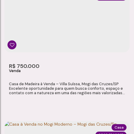
CASA À VENDA NO CONJUNTO HABITACIONAL ANA PAULA – MOGI DAS CRUZES/SP
Conjunto Habitacional Ana Paula
,
Mogi das Cruzes
,
São Paulo
,
Bras
3
2
2
1
Dormitório(s)
Banheiro(s)
Sala(s)
Suíte(s)
200m²
4
260m²
R$
750.000
Total:
Vaga(s)
Útil:
Casa de Madeira à Venda – Villa Suíssa, Mogi das Cruzes/SP
Excelente oportunidade para quem busca conforto, espaço e
contato com a natureza em uma das regiões mais valorizadas
de Mogi das Cruzes. Localizada na Villa Suíssa, esta charmosa
casa de madeira oferece ambientes amplos, excelente estado
de conservação e um terreno generoso, ideal para quem
valoriza tranquilidade e qualidade de...
Casa