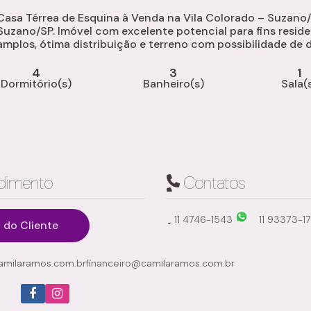
Casa Térrea de Esquina à Venda na Vila Colorado – Suzano
Suzano/SP. Imóvel com excelente potencial para fins resid
amplos, ótima distribuição e terreno com possibilidade de 
fácil acesso a comércios, serviços e principais vias da...
4
3
1
Dormitório(s)
Banheiro(s)
Sala(
dimento
Contatos
11 4746-1543
11 93373-1
 do Cliente
milaramos.com.br
financeiro@camilaramos.com.br