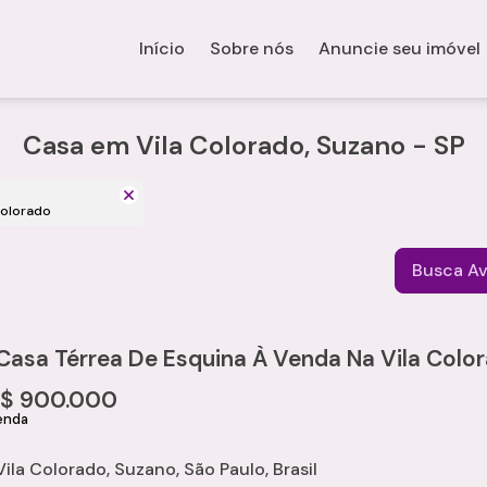
Início
Sobre nós
Anuncie seu imóvel
Casa em Vila Colorado, Suzano - SP
 Colorado
Busca A
Casa Térrea De Esquina À Venda Na Vila Colo
R$
900.000
Vila Colorado
,
Suzano
,
São Paulo
,
Brasil