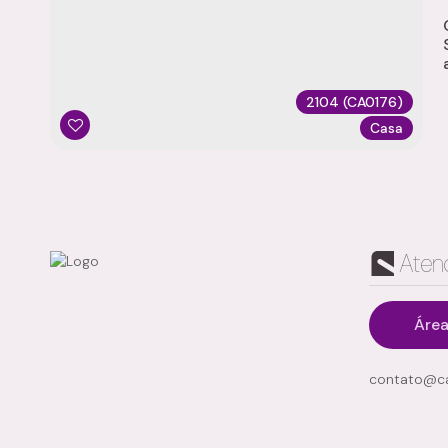
2104
(CA0176)
Casa
Aten
Área
contato@ca