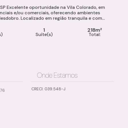
/SP Excelente oportunidade na Vila Colorado, em
enciais e/ou comerciais, oferecendo ambientes
desdobro. Localizado em região tranquila e com
1
218m²
s)
Suíte(s)
Total:
Onde Estamos
CRECI: 039.548-J
776