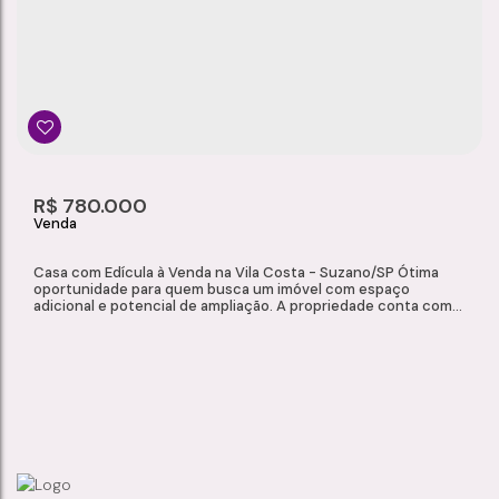
Vila Costa
,
Suzano
,
São Paulo
,
Brasil
2
1
284m²
2
Dormitório(s)
Banheiro(s)
Privativo:
Sala(s)
188m²
R$
780.000
Total:
Casa com Edícula à Venda na Vila Costa - Suzano/SP Ótima
oportunidade para quem busca um imóvel com espaço
adicional e potencial de ampliação. A propriedade conta com
edícula completa, ideal para moradia independente, uso
multifamiliar ou futuras adaptações conforme a necessidade.
Características da Edícula: Sala Cozinha 02 dormitórios 01
banheiro Imóvel atualmente sem...
CASA COM EDÍCULA À VENDA NA VILA COSTA - SUZANO/SP