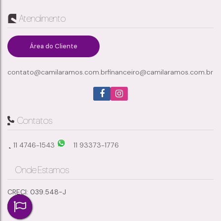
Atendimento
Vila Costa
,
Suzano
,
São Paulo
,
Brasil
Área do Cliente
contato@camilaramos.com.br
financeiro@camilaramos.com.br
1
1
1
1m²
Dormitório(s)
Banheiro(s)
Sala(s)
Total:
Contatos
11 4746-1543
11 93373-1776
Onde Estamos
CRECI: 039.548-J