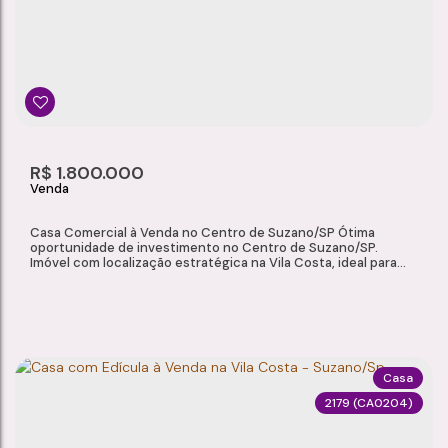
Vila Costa
,
Suzano
,
São Paulo
,
Brasil
3
3
421m²
2
Dormitório(s)
Banheiro(s)
Privativo:
Sala(s)
1
750m²
1
R$
1.800.000
Suíte(s)
Total:
Vaga(s)
Casa Comercial à Venda no Centro de Suzano/SP Ótima
oportunidade de investimento no Centro de Suzano/SP.
Imóvel com localização estratégica na Vila Costa, ideal para
uso comercial ou residencial, oferecendo amplo potencial de
valorização e diversas possibilidades de adaptação.
Características do Imóvel: Área total: 188 m² Área construída:
284 m² Sala Cozinha 02 dormitórios 01...
Casa
2179
(CA0204)
CASA COMERCIAL À VENDA NO CENTRO DE SUZANO/SP