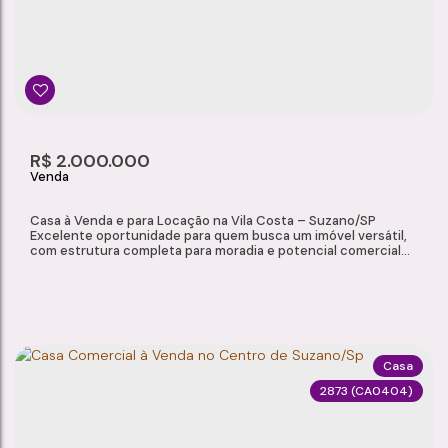
Vila Costa
,
Suzano
,
São Paulo
,
Brasil
2
1
1
238m²
Dormitório(s)
Banheiro(s)
Sala(s)
Total:
2
126m²
R$
2.000.000
Vaga(s)
Útil:
Casa à Venda e para Locação na Vila Costa – Suzano/SP
Excelente oportunidade para quem busca um imóvel versátil,
com estrutura completa para moradia e potencial comercial
em uma localização estratégica. Localizada na Vila Costa –
Suzano/SP, a propriedade oferece fácil acesso a comércios,
serviços e principais vias da cidade, sendo ideal para quem
deseja unir residência e negócio...
Casa
2873
(CA0404)
CASA À VENDA E PARA LOCAÇÃO NA VILA COSTA – SUZANO/SP