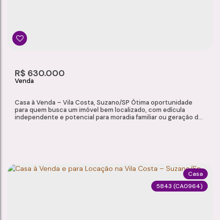
R$
630.000
Casa à Venda – Vila Costa, Suzano/SP Ótima oportunidade
para quem busca um imóvel bem localizado, com edícula
independente e potencial para moradia familiar ou geração de
renda com locação. Situado no bairro Vila Costa, o imóvel
oferece praticidade e fácil acesso a comércios e serviços da
região. Características do Imóvel Sala de estar Cozinha 2
dormitórios 1 banheiro...
Casa
5843
(CA0964)
CASA À VENDA – VILA COSTA, SUZANO/SP