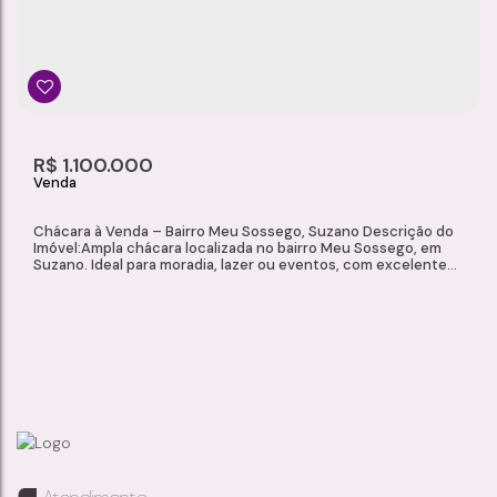
R$
1.100.000
Chácara à Venda – Bairro Meu Sossego, Suzano Descrição do
Imóvel:Ampla chácara localizada no bairro Meu Sossego, em
Suzano. Ideal para moradia, lazer ou eventos, com excelente
estrutura e contato direto com a natureza. Características do
Imóvel: Terreno com 5.625 m² Área construída de 423 m² 2
dormitórios, sendo 1 suíte 3 banheiros Sala de estar Cozinha
Sala...
CHÁCARA À VENDA, MEU SOSSEGO - SUZANO/SP