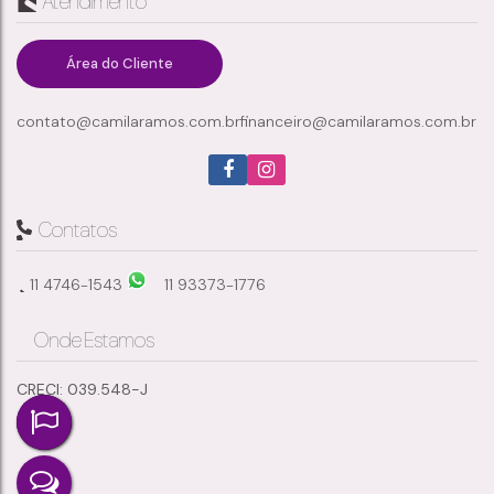
Atendimento
Meu Sossego
,
Suzano
,
São Paulo
,
Brasil
Área do Cliente
contato@camilaramos.com.br
financeiro@camilaramos.com.br
2
4
1
1
Dormitório(s)
Banheiro(s)
Sala(s)
Suíte(s)
5625m²
10
423m²
Total:
Vaga(s)
Útil:
Contatos
11 4746-1543
11 93373-1776
Onde Estamos
CRECI: 039.548-J