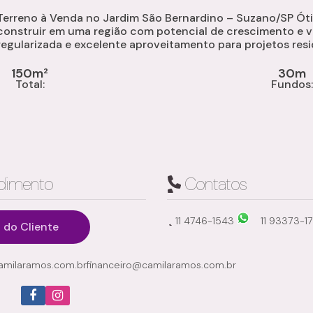
Terreno à Venda no Jardim São Bernardino – Suzano/SP Ót
construir em uma região com potencial de crescimento e 
regularizada e excelente aproveitamento para projetos residenciais
x 30 metros Área total: 150 m² Excelente aproveitamento par
150m²
30m
Total:
Fundos
dimento
Contatos
11 4746-1543
11 93373-1
 do Cliente
milaramos.com.br
financeiro@camilaramos.com.br