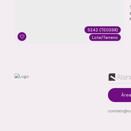
5242
(TE0268)
Lote/Terreno
Aten
Área
contato@ca