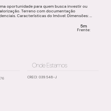
ima oportunidade para quem busca investir ou
valorização. Terreno com documentação
. Características do Imóvel: Dimensões: 5
a...
5m
:
Frente:
Onde Estamos
CRECI: 039.548-J
776