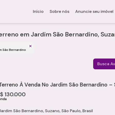
Início
Sobre nós
Anuncie seu imóvel
erreno em Jardim São Bernardino, Suza
im São Bernardino
Busca A
Terreno À Venda No Jardim São Bernardino –
R$
130.000
Jardim São Bernardino
,
Suzano
,
São Paulo
,
Brasil