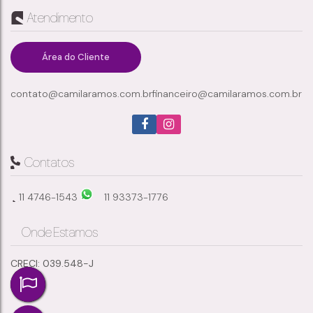
Atendimento
Jardim Santos Dumont III
,
Mogi das Cruzes
,
São Paulo
,
Brasil
Área do Cliente
contato@camilaramos.com.br
financeiro@camilaramos.com.br
2
2
89m²
1
Dormitório(s)
Banheiro(s)
Privativo:
Sala(s)
89m²
Total:
Contatos
11 4746-1543
11 93373-1776
Onde Estamos
CRECI: 039.548-J