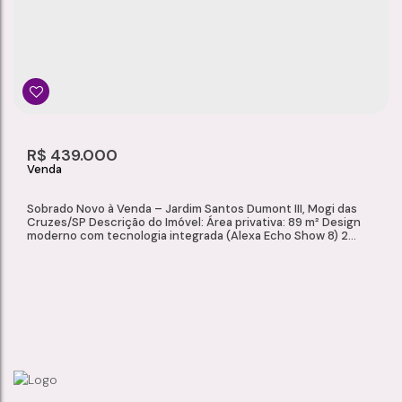
R$
439.000
Sobrado Novo à Venda – Jardim Santos Dumont III, Mogi das
Cruzes/SP Descrição do Imóvel: Área privativa: 89 m² Design
moderno com tecnologia integrada (Alexa Echo Show 8) 2
Quartos amplos com piso laminado e persianas automáticas
com controle remoto 2 Banheiros com acabamento em
porcelanato, box, chuveiro Lorenzetti Black, espelho, luminária
moderna e nicho com iluminação em...
SOBRADO À VENDA, JARDIM SANTOS DUMONT III - MOGI DAS CRUZES/SP