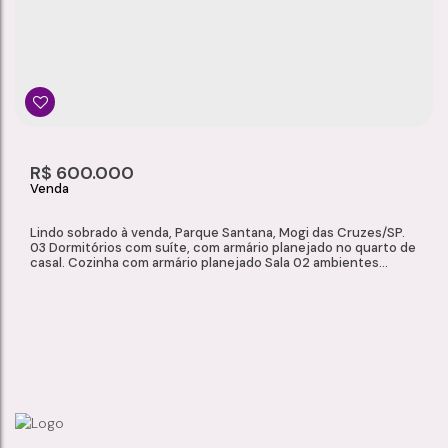
R$
600.000
Lindo sobrado à venda, Parque Santana, Mogi das Cruzes/SP.
03 Dormitórios com suíte, com armário planejado no quarto de
casal. Cozinha com armário planejado Sala 02 ambientes
Quintal Churrasqueira Garagem para 02 carros. Aceita
financiamento. Consulte nos para mais informações!!!
SOBRADO À VENDA, PARQUE SANTANA, MOGI DAS CRUZES/SP