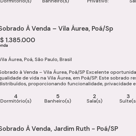
Dormitório(s)
Banheiro(s)
Privativo:
Sa
Sobrado À Venda – Vila Áurea, Poá/Sp
R$
1.385.000
Vila Áurea
,
Poá
,
São Paulo
,
Brasil
Sobrado à Venda – Vila Áurea, Poá/SP Excelente oportunid
qualidade de vida na Vila Áurea, em Poá/SP. Este sobrado r
distribuídos, proporcionando funcionalidade, privacidade 
4
5
2
3
Dormitório(s)
Banheiro(s)
Sala(s)
Suíte(s
Sobrado À Venda, Jardim Ruth - Poá/SP