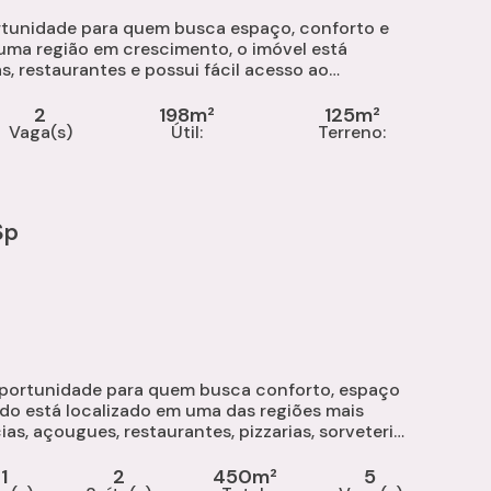
rtunidade para quem busca espaço, conforto e
uma região em crescimento, o imóvel está
s, restaurantes e possui fácil acesso ao
total: 198 m² Sala Cozinha padrão Área...
2
198m²
125m²
Vaga(s)
Útil:
Terreno:
Sp
oportunidade para quem busca conforto, espaço
ado está localizado em uma das regiões mais
as, açougues, restaurantes, pizzarias, sorveterias
..
1
2
450m²
5