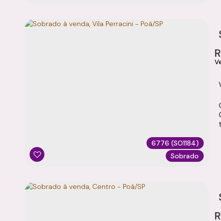
t
6776
(SO1184)
Sobrado