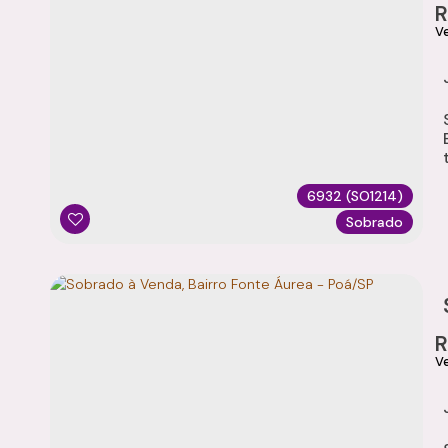
t
6932
(SO1214)
Sobrado