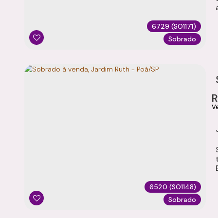
auto
6729
(SO1171)
Sobrado
terr
Escri
6520
(SO1148)
Sobrado