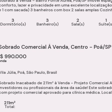
Sobrado à Venda – Bairro Fonte Áurea, Poá/SP Imóvel espa
conforto, lazer e privacidade em uma excelente localização. Detalhes do imóvel:
 com sacada) 3 banheiros com box 2 salas amplas Cozinha planejada Lavanderia Jardim de inverno
Quintal amplo Área gourmet com churrasqueira e...
3
3
2
1
Dormitório(s)
Banheiro(s)
Sala(s)
Suíte(s
Sobrado Comercial Á Venda, Centro - Poá/SP
R$
990.000
Vila Júlia
,
Poá
,
São Paulo
,
Brasil
Sobrado Inacabado de 211m² à Venda – Projeto Comercial 
investidores ou profissionais da área da saúde! Este sobrad
com projeto comercial aprovado para clínica médica. Local
acesso às principais vias da cidade, o imóvel é ideal para q
211m²
Total: