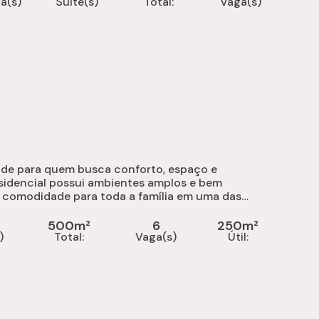
la(s)
Suíte(s)
Total:
Vaga(s)
ade para quem busca conforto, espaço e
esidencial possui ambientes amplos e bem
e comodidade para toda a família em uma das
regiões mais valorizadas da cidade. Características do Imóvel Área total: 500 m² Área...
500m²
6
250m²
)
Total:
Vaga(s)
Útil: