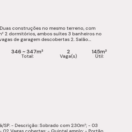
 Duas construções no mesmo terreno, com
346 ~ 347m²
2
145m²
Total:
Vaga(s)
Útil:
m²; - 03