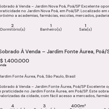
Sobrado à Venda – Jardim Nova Poá, Poá/SP Excelente opo
praticidade no Jardim Nova Poá, em Poá/SP. Localizado em 
próximo a academias, farmácias, escolas, mercados, padaria
Rodoanel. Características do Imóvel Área 
2
1
1
Dormitório(s)
Banheiro(s)
Sala(s)
Sobrado À Venda – Jardim Fonte Áurea, Poá/
R$
1.400.000
Jardim Fonte Áurea
,
Poá
,
São Paulo
,
Brasil
Sobrado à Venda – Jardim Fonte Áurea, Poá/SP Excelente 
e praticidade no Jardim Fonte Áurea, em Poá/SP. Este sobr
valorizadas da cidade, com fácil acesso a mercados, farmáci
e diversos comércios, proporcionando comodidade no dia a.
4
3
400m²