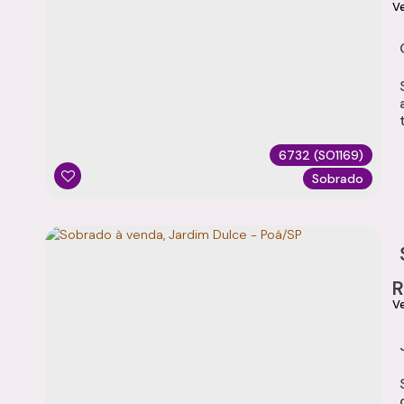
ac
total Sala 
6732
(SO1169)
Sobrado
dormi