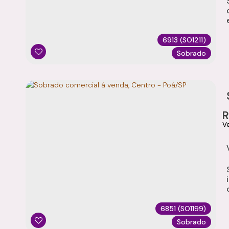
e 1
6913
(SO1211)
Sobrado
6851
(SO1199)
Sobrado