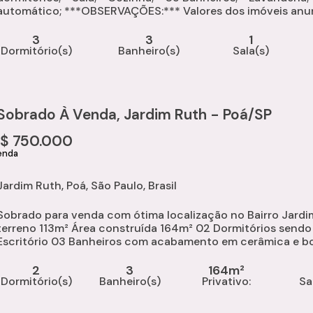
mático; ***OBSERVAÇÕES:*** Valores dos imóveis anunciados podem sofrer alterações sem prévio
aviso. As metragens informadas são aproximadas. Favor entr
3
3
1
Dormitório(s)
Banheiro(s)
Sala(s)
Sobrado À Venda, Jardim Ruth - Poá/SP
R$
750.000
Jardim Ruth
,
Poá
,
São Paulo
,
Brasil
Sobrado para venda com ótima localização no Bairro Jardim Ruth Suzano/SP. Descrição Ár
eno 113m² Área construída 164m² 02 Dormitórios sendo 02 suítes Sala 02 ambientes estar/jantar 01
tório 03 Banheiros com acabamento em cerâmica e box de vidro Cozinha com móveis planejados e
acabamento em cerâmica Lavanderia Terraço com 
2
3
164m²
Dormitório(s)
Banheiro(s)
Privativo:
Sa