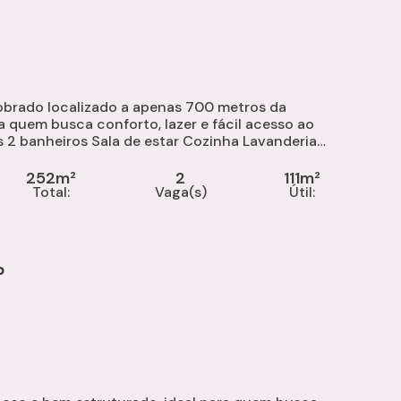
obrado localizado a apenas 700 metros da
a quem busca conforto, lazer e fácil acesso ao
252m²
2
111m²
Total:
Vaga(s)
Útil:
P