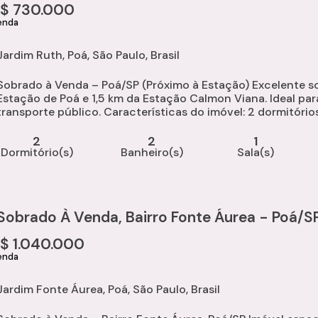
R$
730.000
Jardim Ruth
,
Poá
,
São Paulo
,
Brasil
Sobrado à Venda – Poá/SP (Próximo à Estação) Excelente s
Estação de Poá e 1,5 km da Estação Calmon Viana. Ideal par
ransporte público. Características do imóvel: 2 dormitórios 2 banheiros Sala de estar Cozinha Lavanderia
Quintal Área gourmet com churrasqueira Piscina 2 vagas...
2
2
1
Dormitório(s)
Banheiro(s)
Sala(s)
Sobrado À Venda, Bairro Fonte Áurea - Poá/S
R$
1.040.000
Jardim Fonte Áurea
,
Poá
,
São Paulo
,
Brasil