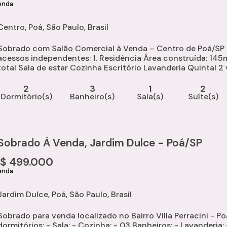
Centro
,
Poá
,
São Paulo
,
Brasil
Sobrado com Salão Comercial à Venda – Centro de Poá/SP
essos independentes: 1. Residência Área construída: 145m² 2 dormitórios, ambos suítes 3 banheiros no
de estar Cozinha Escritório Lavanderia Quintal 2 vagas de garagem descobertas 2. Salão
Comercial Área construída: 191m² 4...
2
3
1
2
Dormitório(s)
Banheiro(s)
Sala(s)
Suíte(s)
Sobrado À Venda, Jardim Dulce - Poá/SP
R$
499.000
Jardim Dulce
,
Poá
,
São Paulo
,
Brasil
Sobrado para venda localizado no Bairro Villa Perracini - Poá/SP. - Descrição: Sobrado com 230
tórios; - Sala; - Cozinha; - 03 Banheiros; - Lavanderia; - 02 Vagas cobertas; - Quintal amplo; - Portão