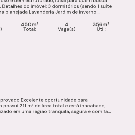
çoso e bem estruturado, ideal para quem busca
 3 dormitórios (sendo 1 suíte
450m²
4
356m²
)
Total:
Vaga(s)
Útil:
Aprovado Excelente oportunidade para
o possui 211 m² de área total e está inacabado,
izado em uma região tranquila, segura e com fácil
uem busca...