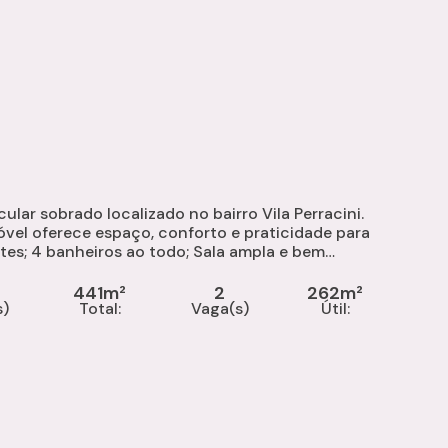
lar sobrado localizado no bairro Vila Perracini.
vel oferece espaço, conforto e praticidade para
..
441m²
2
262m²
s)
Total:
Vaga(s)
Útil: