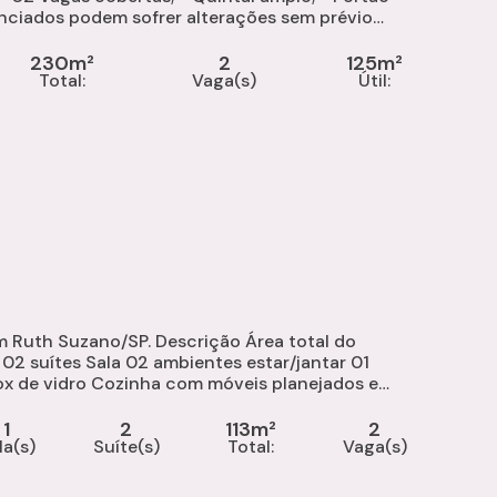
ar em...
230m²
2
125m²
Total:
Vaga(s)
Útil:
ea total do
área gourmet...
1
2
113m²
2
la(s)
Suíte(s)
Total:
Vaga(s)