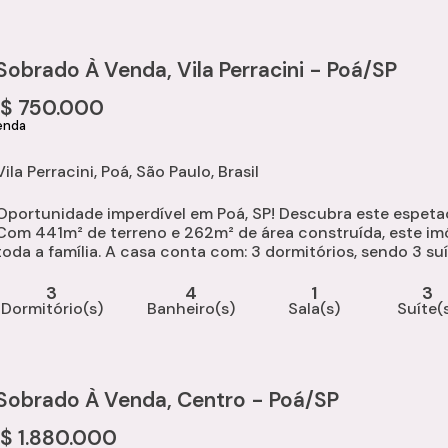
Sobrado À Venda, Vila Perracini - Poá/SP
R$
750.000
Vila Perracini
,
Poá
,
São Paulo
,
Brasil
Oportunidade imperdível em Poá, SP! Descubra este espetacu
Com 441m² de terreno e 262m² de área construída, este imó
oda a família. A casa conta com: 3 dormitórios, sendo 3 suítes; 4 banheiros ao todo; Sala ampla e bem
iluminada; Copa e cozinha integradas; Escritório, ideal para.
3
4
1
3
Dormitório(s)
Banheiro(s)
Sala(s)
Suíte(
Sobrado À Venda, Centro - Poá/SP
R$
1.880.000