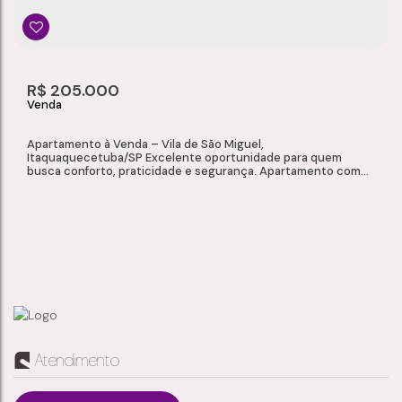
R$
205.000
Apartamento à Venda – Vila de São Miguel,
Itaquaquecetuba/SP Excelente oportunidade para quem
busca conforto, praticidade e segurança. Apartamento com
sacada, ambientes bem distribuídos e condomínio com
infraestrutura para toda a família. Características do Imóvel
Cozinha com lavanderia integrada Sala de estar 2 dormitórios 1
banheiro Sacada 1 vaga de garagem...
APARTAMENTO À VENDA – VILA DE SÃO MIGUEL, ITAQUAQUECETUBA/SP
Atendimento
Cidade Kemel
,
Itaquaquecetuba
,
São Paulo
,
Brasil