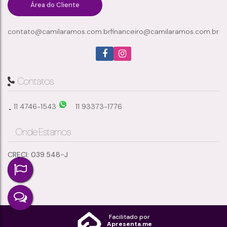
Área do Cliente
contato@camilaramos.com.br
financeiro@camilaramos.com.br
2
1
1
50m²
Dormitório(s)
Banheiro(s)
Sala(s)
Total:
1
Vaga(s)
Contatos
11 4746-1543
11 93373-1776
Onde Estamos
CRECI: 039.548-J