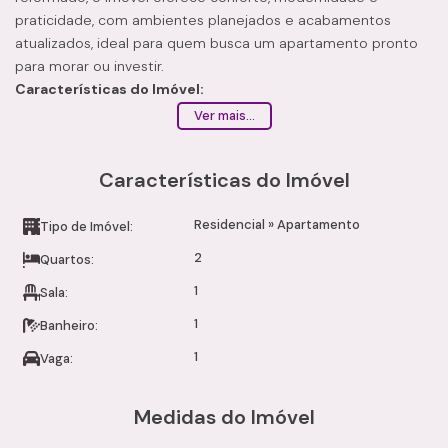
praticidade, com ambientes planejados e acabamentos
atualizados, ideal para quem busca um apartamento pronto
para morar ou investir.
Características do Imóvel:
Sala de estar ampla e bem iluminada
Ver mais...
Cozinha com armários planejados
2 dormitórios com armários planejados
Características do Imóvel
1 banheiro com armário e acabamento em cerâmica
Área de serviço com armário
Residencial
»
Apartamento
Varanda com piso em porcelanato
Tipo de Imóvel:
Fechadura digital
2
Quartos:
Revestimentos novos
1
Sala:
1 vaga de garagem coberta
Infraestrutura do Condomínio:
1
Banheiro:
Portaria 24 horas
1
Vaga:
Portão eletrônico
Interfone
Elevador
Medidas do Imóvel
Quadra esportiva