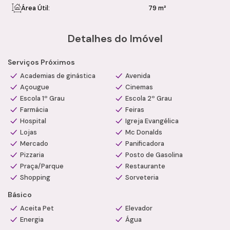
Lavanderia coletiva OMO
Área Útil:
79 m²
Aceita pets
Diferenciais:
Detalhes do Imóvel
Apartamento reformado
Ambientes planejados e funcionais
Serviços Próximos
Fechadura digital
Condomínio com segurança e comodidades
Academias de ginástica
Avenida
Açougue
Excelente localização
Cinemas
Escola 1º Grau
Escola 2º Grau
Condições:
Farmácia
Feiras
Valor de Venda: R$ 430.000,00
Hospital
Igreja Evangélica
Condomínio: R$ 545,00
Lojas
Mc Donalds
Água e gás cobrados conforme consumo
Mercado
Panificadora
Imóvel atualmente alugado
Pizzaria
Posto de Gasolina
Observações:
Praça/Parque
Restaurante
Valores e condições sujeitos a alterações sem aviso
Shopping
Sorveteria
prévio.
Consulte disponibilidade e informações atualizadas com
Básico
nossos consultores.
Aceita Pet
Elevador
Agende uma visita com um de nossos consultores
Energia
Água
especializados e conheça esta excelente oportunidade com