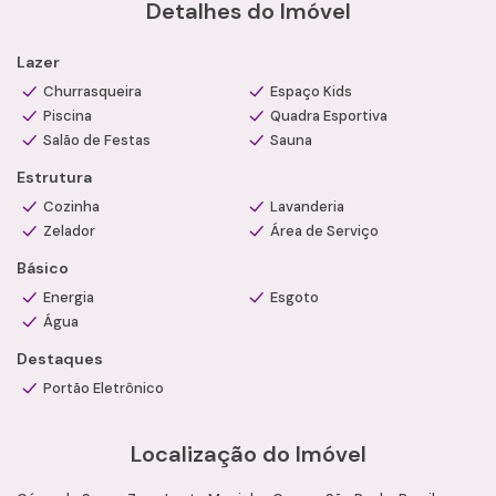
Detalhes do Imóvel
Condições
Valor de Venda: R$ 640.000,00
Lazer
Condomínio: R$ 650,00
IPTU: R$ 130,00
Churrasqueira
Espaço Kids
Piscina
Aceita financiamento bancário
Quadra Esportiva
Salão de Festas
Sauna
Agende uma visita com um de nossos consultores
especializados e conheça esta excelente oportunidade com
Estrutura
a Camila Ramos Imóveis.
Cozinha
Lavanderia
Zelador
Área de Serviço
Básico
Energia
Esgoto
Água
Destaques
Portão Eletrônico
Localização do Imóvel