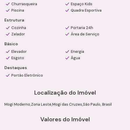
Churrasqueira
Espaço Kids
Espaço kids
Piscina
Quadra Esportiva
Churrasqueira
Estrutura
Quadra esportiva
Zelador
Cozinha
Portaria 24h
Área de lazer completa
Zelador
Área de Serviço
Condições
Básico
Valor de Venda: R$ 560.000,00
Elevador
Energia
Condomínio: R$ 675,00
Esgoto
Água
Aceita financiamento bancário
Agende uma visita com um de nossos consultores
Destaques
especializados e conheça esta excelente oportunidade com
Portão Eletrônico
a Camila Ramos Imóveis.
Localização do Imóvel
Mogi Moderno
Zona Leste
Mogi das Cruzes
São Paulo, Brasil
Valores do Imóvel