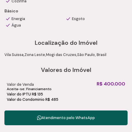
Cozinha
Condomínio: R$ 485,00
Básico
IPTU: R$ 135,00
Aceita financiamento bancário
Energia
Esgoto
Observação:
O condomínio não possui área de lazer.
Água
Agende uma visita com um de nossos consultores
especializados e conheça esta excelente oportunidade
Localização do Imóvel
com a Camila Ramos Imóveis.
Vila Suissa
Zona Leste
Mogi das Cruzes
São Paulo, Brasil
Valores do Imóvel
R$
400.000
Valor de Venda
Aceita-se: Financiamento
Valor do IPTU
R$
135
Valor do Condominio
R$
485
Atendimento pelo
WhatsApp