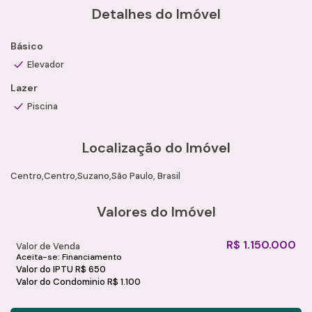
Ambientes amplos e bem distribuídos
Detalhes do Imóvel
Excelente padrão de acabamento
Infraestrutura do Condomínio
Básico
Portaria 24 horas
Elevador
Portão eletrônico
Lazer
Interfone
Piscina
2 salões de festas
Playground
Quadra poliesportiva
Localização do Imóvel
Academia
Piscinas adulto e infantil
Centro
Centro
Suzano
São Paulo, Brasil
Salão de jogos
Brinquedoteca
Valores do Imóvel
Área gourmet com churrasqueira
Proximidades
R$
1.150.000
Valor de Venda
Estação CPTM de Suzano
Aceita-se: Financiamento
Suzano Shopping
Valor do IPTU
R$
650
Valor do Condominio
R$
1.100
Supermercados
Escolas e faculdades