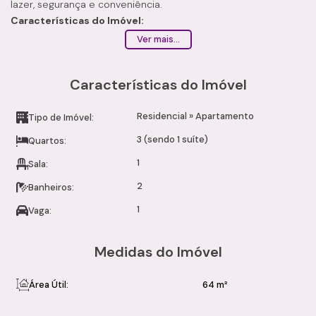
lazer, segurança e conveniência.
Características do Imóvel:
Sala ampla, arejada e bem iluminada
Ver mais...
Cozinha
3 dormitórios, sendo 1 suíte
Características do Imóvel
2 banheiros
Área de serviço
Residencial
»
Apartamento
Sacada com vista agradável
Tipo de Imóvel:
Unidade entregue no contrapiso
3 (sendo 1 suíte)
Quartos:
Infraestrutura do Condomínio:
1
Sala:
Academia
Piscina
2
Banheiros:
Churrasqueira
1
Vaga:
Salão de festas
Playground
Brinquedoteca
Medidas do Imóvel
Mini mercado
Lavanderia OMO
Área Útil:
64 m²
Elevador
Portão eletrônico