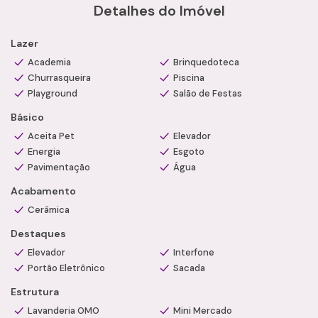
Detalhes do Imóvel
Interfone
Espaço pet
Lazer
Diferenciais:
Condomínio com lazer completo
Academia
Brinquedoteca
Churrasqueira
Excelente localização
Piscina
Playground
Salão de Festas
Ambientes bem ventilados e iluminados
Ideal para moradia ou investimento
Básico
Estrutura moderna e funcional
Aceita Pet
Elevador
Condições:
Energia
Esgoto
Valor de Venda: R$ 535.000,00
Pavimentação
Água
Condomínio: R$ 700,00
Acabamento
IPTU: R$ 182,00
Aceita financiamento bancário
Cerâmica
Agende uma visita com um de nossos consultores
Destaques
especializados e conheça esta excelente oportunidade com
Elevador
Interfone
a Camila Ramos Imóveis.
Portão Eletrônico
Sacada
Estrutura
Lavanderia OMO
Mini Mercado