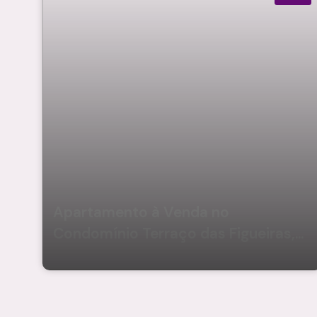
Apartamento à Venda no
Condomínio Terraço das Figueiras,
Vila Figueira – Suzano/Sp