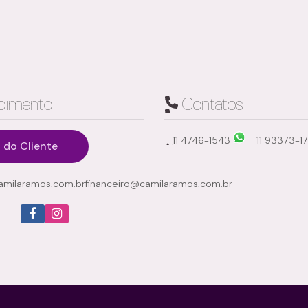
dimento
Contatos
11 4746-1543
11 93373-1
 do Cliente
Jardim Santa Helena, Suzano, São Paulo, Brasil
milaramos.com.br
financeiro@camilaramos.com.br