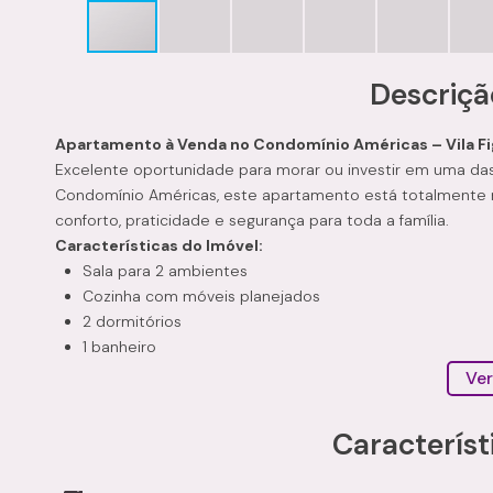
Descriçã
Apartamento à Venda no Condomínio Américas – Vila Fi
Excelente oportunidade para morar ou investir em uma das
Condomínio Américas, este apartamento está totalmente 
conforto, praticidade e segurança para toda a família.
Características do Imóvel:
Sala para 2 ambientes
Cozinha com móveis planejados
2 dormitórios
1 banheiro
Área de serviço com móveis planejados
Ver
Sacada
Acabamento em gesso
Característ
Andar alto
1 vaga de garagem descoberta