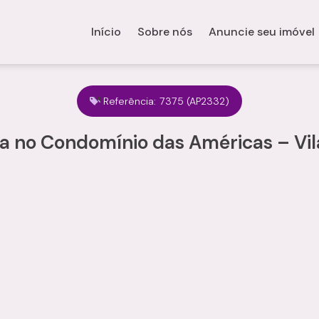
Início
Sobre nós
Anuncie seu imóvel
Referência:
7375
(AP2332)
 no Condomínio das Américas – Vila