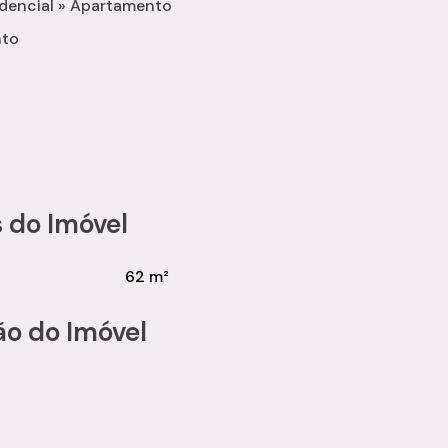
idencial
»
Apartamento
nto
 do Imóvel
62 m²
ão do Imóvel
lizados e conheça esta excelente oportunidade com a Camila