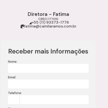
Diretora - Fatima
CRECI
177010
+55 (11) 93373-1776
fatima@camilaramos.com.br
Receber mais Informações
Nome:
Email:
Telefone: