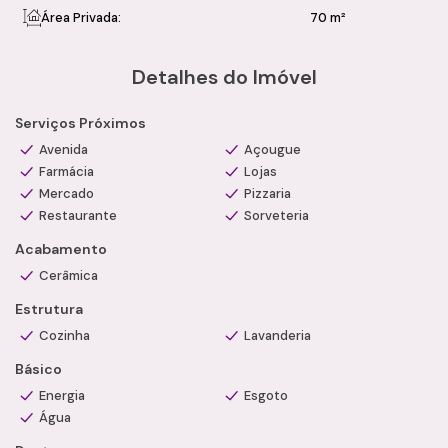
Valor de Venda: R$ 465.000,00
Área Privada:
70 m²
Imóvel com ótima relação custo-benefício, pronto para morar.
Entre em contato com um de nossos consultores
Detalhes do Imóvel
especializados e agende sua visita. Camila Ramos Imóveis –
Soluções inteligentes para realizar o seu novo lar.
Serviços Próximos
Avenida
Açougue
Farmácia
Lojas
Mercado
Pizzaria
Restaurante
Sorveteria
Acabamento
Cerâmica
Estrutura
Cozinha
Lavanderia
Básico
Energia
Esgoto
Água