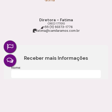
Diretora - Fatima
CRECI
177010
+55 (11) 93373-1776
fatima@camilaramos.com.br
Receber mais Informações
Nome:
Email:
Telefone: