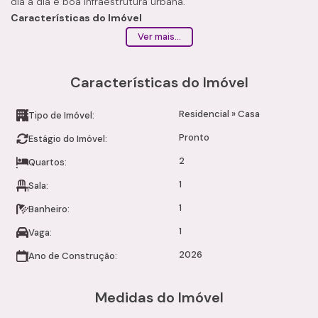
dia a dia e boa infraestrutura urbana.
Características do Imóvel
Sala
Ver mais...
Cozinha
2 dormitórios
Características do Imóvel
Banheiro
Quintal
Residencial
»
Casa
Garagem com portão automático
Tipo de Imóvel:
Infraestrutura
Pronto
Estágio do Imóvel:
Abastecimento de água
2
Quartos:
Energia elétrica
Rede de esgoto
1
Sala:
Localização
1
Banheiro:
Açougues
Farmácias
1
Vaga:
Mercados
2026
Ano de Construção:
Restaurantes e pizzarias
Sorveterias
Medidas do Imóvel
Lojas e comércios em geral
Condições