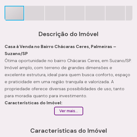
Descrição do Imóvel
Casa à Venda no Bairro Chácaras Ceres, Palmeiras –
Suzano/SP
Ótima oportunidade no bairro Chácaras Ceres, em Suzano/SP.
Imóvel amplo, com terreno de grandes dimensões e
excelente estrutura, ideal para quem busca conforto, espaço
e praticidade em uma região tranquila e valorizada. A
propriedade oferece diversas possibilidades de uso, tanto
para moradia quanto para investimento.
Características do Imóvel:
Área total do terreno: 1.072 m²
Ver mais...
Sala de estar com piso em cerâmica
Sala de jantar com mesa em granito
Características do Imóvel
Cozinha ampla e funcional