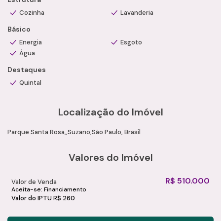
As metragens informadas são aproximadas.
Cozinha
Lavanderia
Consulte informações atualizadas no momento da
Básico
negociação.
Agende uma visita com um de nossos consultores
Energia
Esgoto
especializados e conheça esta excelente oportunidade com
Água
a Camila Ramos Imóveis.
Destaques
Quintal
Localização do Imóvel
Parque Santa Rosa
Suzano
São Paulo, Brasil
Valores do Imóvel
R$
510.000
Valor de Venda
Aceita-se: Financiamento
Valor do IPTU
R$
260