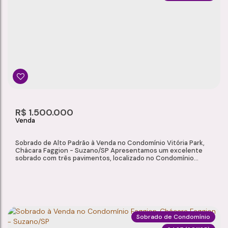
SOBRADO À VENDA NO CONDOMÍNIO VITORIA PARK, CHÁCARA FAGGION - SUZANO/SP
Chácara Faggion
,
Suzano
,
São Paulo
,
Brasil
4
2
122m²
1
Dormitório(s)
Banheiro(s)
Privativo:
Sala(s)
122m²
R$
1.500.000
Total:
Sobrado de Alto Padrão à Venda no Condomínio Vitória Park,
Chácara Faggion - Suzano/SP Apresentamos um excelente
sobrado com três pavimentos, localizado no Condomínio
Vitória Park, na Chácara Faggion, uma das regiões mais
valorizadas de Suzano. Este imóvel é ideal para quem busca
espaço, conforto e um padrão superior de acabamento em um
ambiente seguro e completo. Com 232m² de...
Sobrado de Condomínio