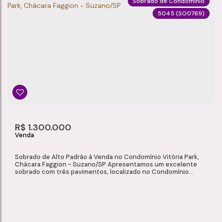
Sobrado de Condomínio
5045
(SO0769)
SOBRADO À VENDA NO CONDOMÍNIO RENAISSANCE, CHÁCARA FAGGION - SUZANO/SP
Chácara Faggion
,
Suzano
,
São Paulo
,
Brasil
4
3
126m²
2
Dormitório(s)
Banheiro(s)
Privativo:
Sala(s)
2
126m²
R$
1.300.000
Suíte(s)
Total:
Sobrado de Alto Padrão à Venda no Condomínio Vitória Park,
Chácara Faggion - Suzano/SP Apresentamos um excelente
sobrado com três pavimentos, localizado no Condomínio
Vitória Park, na Chácara Faggion, uma das regiões mais
valorizadas de Suzano. Este imóvel é ideal para quem busca
espaço, conforto e um padrão superior de acabamento em um
ambiente seguro e completo. Com 232m² de...