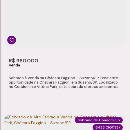
Chácara Faggion
,
Suzano
,
São Paulo
,
Brasil
3
3
122m²
1
Dormitório(s)
Banheiro(s)
Privativo:
Sala(s)
1
122m²
R$
960.000
Suíte(s)
Total:
Sobrado à Venda na Chácara Faggion – Suzano/SP Excelente
oportunidade na Chácara Faggion, em Suzano/SP. Localizado
no Condomínio Vitória Park, este sobrado oferece ambientes
amplos, planejados e uma infraestrutura completa de lazer e
segurança, ideal para quem busca conforto, praticidade e
qualidade de vida. Características do Imóvel Área construída:
122 m² Sala para 2...
Sobrado de Condomínio
6438
(SO1133)