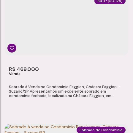
6407
(SO1125)
SOBRADO DE ALTO PADRÃO À VENDA NO CONDOMÍNIO VITÓRIA PARK, CHÁCARA FAGGION - SUZANO/SP
Chácara Faggion
,
Suzano
,
São Paulo
,
Brasil
3
3
232m²
2
Dormitório(s)
Banheiro(s)
Privativo:
Sala(s)
3
260m²
2
R$
469.000
Suíte(s)
Total:
Vaga(s)
Sobrado à Venda no Condomínio Faggion, Chácara Faggion -
Suzano/SP Apresentamos um excelente sobrado em
condomínio fechado, localizado na Chácara Faggion, em
Suzano. Com acabamento de qualidade, ambientes bem
planejados e pronto para morar, o imóvel é ideal para quem
busca conforto, praticidade e segurança. Características do
Imóvel 61 m² de área privativa 2 dormitórios com móveis...
Sobrado de Condomínio