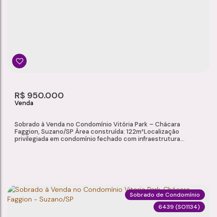
Chácara Faggion
,
Suzano
,
São Paulo
,
Brasil
4
3
1
2
Dormitório(s)
Banheiro(s)
Sala(s)
Suíte(s)
3
137m²
R$
950.000
Vaga(s)
Útil:
Sobrado à Venda no Condomínio Vitória Park – Chácara
Faggion, Suzano/SP Área construída: 122m²Localização
privilegiada em condomínio fechado com infraestrutura
completa. Destaques do Imóvel: 03 dormitórios, sendo 01 suíte
Dormitórios com piso laminado Ar-condicionado Closet com
armários planejados 02 banheiros com box de vidro e
acabamento em cerâmica 01 lavabo com...
Sobrado de Condomínio
6439
(SO1134)
SOBRADO À VENDA NO CONDOMÍNIO VITÓRIA PARK - CHÁCARA FAGGION - SUZANO/SP