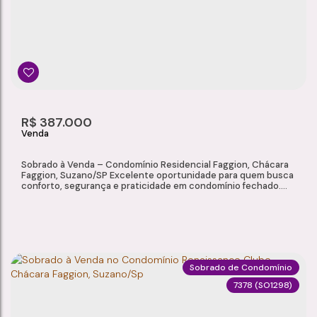
R$
387.000
Sobrado à Venda – Condomínio Residencial Faggion, Chácara
Faggion, Suzano/SP Excelente oportunidade para quem busca
conforto, segurança e praticidade em condomínio fechado.
Localizado no Condomínio Residencial Faggion, este sobrado
oferece ambientes bem distribuídos, quintal privativo e
infraestrutura de lazer para toda a família, em uma região
tranquila e de fácil...
Sobrado de Condomínio
7378
(SO1298)
SOBRADO À VENDA – CONDOMÍNIO RESIDENCIAL FAGGION, CHÁCARA FAGGION, SUZANO/SP