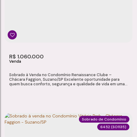
Chácara Faggion
,
Suzano
,
São Paulo
,
Brasil
2
1
1
59m²
Dormitório(s)
Banheiro(s)
Sala(s)
Total:
2
R$
1.060.000
Vaga(s)
Sobrado à Venda no Condomínio Renaissance Clube –
Chácara Faggion, Suzano/SP Excelente oportunidade para
quem busca conforto, segurança e qualidade de vida em uma
das regiões mais valorizadas de Suzano. Localizado na Chácara
Faggion, o Condomínio Renaissance Clube oferece
infraestrutura completa de lazer e segurança para toda a
família. Este sobrado conta com ambientes amplos, bem...
Sobrado de Condomínio
6452
(SO1135)
SOBRADO À VENDA NO CONDOMÍNIO RENAISSANCE CLUBE – CHÁCARA FAGGION, SUZANO/SP