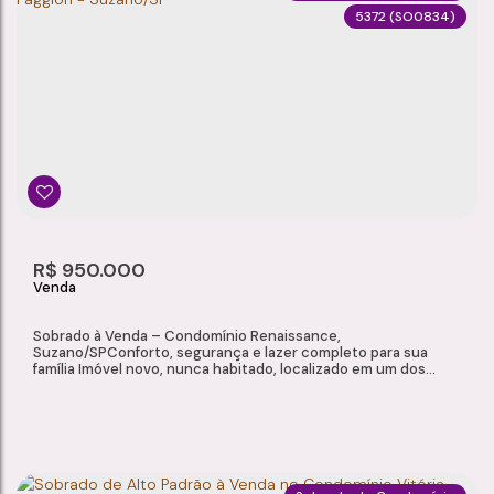
5372
(SO0834)
SOBRADO À VENDA NO CONDOMÍNIO FAGGION, CHÁCARA FAGGION - SUZANO/SP
Chácara Faggion
,
Suzano
,
São Paulo
,
Brasil
2
2
61m²
1
Dormitório(s)
Banheiro(s)
Privativo:
Sala(s)
61m²
R$
950.000
Total:
Sobrado à Venda – Condomínio Renaissance,
Suzano/SPConforto, segurança e lazer completo para sua
família Imóvel novo, nunca habitado, localizado em um dos
condomínios mais completos e valorizados da região.
Excelente opção para moradia ou investimento.
Características do imóvel: 4 dormitórios, sendo 2 suítes (1
dormitório no térreo) Cozinha estilo americana 3 vagas de...