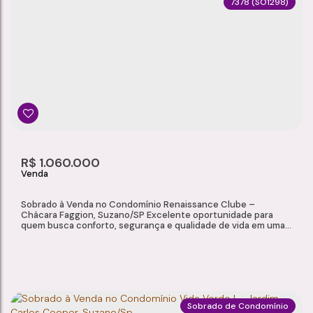
7378
(SO1298)
SOBRADO À VENDA NO CONDOMÍNIO ECO CLUBE, PARQUE SANTA ROSA – SUZANO/SP
Parque Santa Rosa
,
Suzano
,
São Paulo
,
Brasil
2
1
1
78m²
Dormitório(s)
Banheiro(s)
Sala(s)
Total:
1
R$
1.060.000
Vaga(s)
Sobrado à Venda no Condomínio Renaissance Clube –
Chácara Faggion, Suzano/SP Excelente oportunidade para
quem busca conforto, segurança e qualidade de vida em uma
das regiões mais valorizadas de Suzano. Localizado na Chácara
Faggion, o Condomínio Renaissance Clube oferece
infraestrutura completa de lazer e segurança para toda a
família. Este sobrado conta com ambientes amplos, bem...
Sobrado de Condomínio