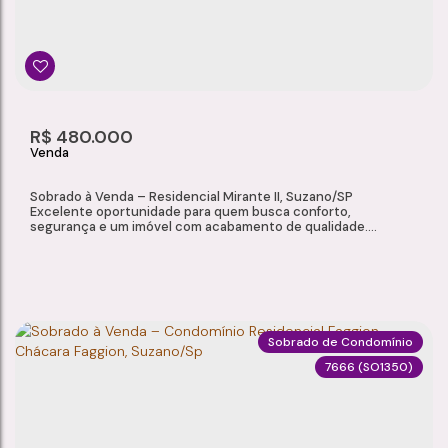
5
7
2
5
Dormitório(s)
Banheiro(s)
Sala(s)
Suíte(s)
650m²
8
650m²
R$
480.000
Total:
Vaga(s)
Útil:
Sobrado à Venda – Residencial Mirante II, Suzano/SP
Excelente oportunidade para quem busca conforto,
segurança e um imóvel com acabamento de qualidade.
Localizado no Residencial Mirante II, em Suzano, este sobrado
oferece ambientes bem distribuídos, móveis planejados em
todos os cômodos e infraestrutura completa de condomínio,
ideal para quem deseja morar com tranquilidade e...
Sobrado de Condomínio
7666
(SO1350)
SOBRADO À VENDA – RESIDENCIAL MIRANTE II, VILA COLORADO, SUZANO/SP