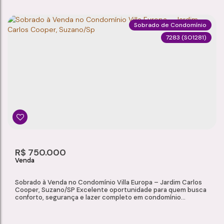
um...
Sobrado de Condomínio
7283
(SO1281)
SOBRADO À VENDA NO CONDOMÍNIO ECO CLUBE – PARQUE SANTA ROSA, SUZANO/SP
Parque Santa Rosa
,
Suzano
,
São Paulo
,
Brasil
2
1
75m²
1
Dormitório(s)
Banheiro(s)
Privativo:
Sala(s)
2
R$
750.000
Vaga(s)
Sobrado à Venda no Condomínio Villa Europa – Jardim Carlos
Cooper, Suzano/SP Excelente oportunidade para quem busca
conforto, segurança e lazer completo em condomínio
fechado, com localização estratégica e fácil acesso aos
principais pontos da cidade. Este sobrado oferece ambientes
modernos, bem distribuídos e diversos diferenciais que