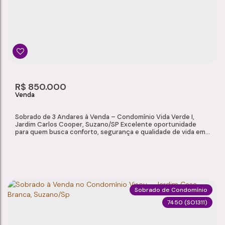
Vila Urupês
,
Suzano
,
São Paulo
,
Brasil
2
2
1
70m²
Dormitório(s)
Banheiro(s)
Sala(s)
Total:
1
R$
850.000
Vaga(s)
Sobrado de 3 Andares à Venda – Condomínio Vida Verde I,
Jardim Carlos Cooper, Suzano/SP Excelente oportunidade
para quem busca conforto, segurança e qualidade de vida em
um condomínio fechado com infraestrutura completa.
Localizado no Jardim Carlos Cooper, uma das regiões mais
valorizadas de Suzano, este sobrado de 3 andares oferece
ambientes amplos, planejados e acabamento de alto...
Sobrado de Condomínio
7450
(SO1311)
SOBRADO DE 3 ANDARES À VENDA – CONDOMÍNIO VIDA VERDE I, JARDIM CARLOS COOPER, SUZANO/SP