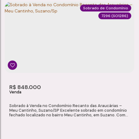
Sobrado de Condomínio
7296
(SO1286)
SOBRADO À VENDA NO CONDOMÍNIO ECO CLUBE, PARQUE SANTA ROSA – SUZANO/SP
Parque Santa Rosa
,
Suzano
,
São Paulo
,
Brasil
2
1
78m²
1
Dormitório(s)
Banheiro(s)
Privativo:
Sala(s)
2
R$
848.000
Vaga(s)
Sobrado à Venda no Condomínio Recanto das Araucárias –
Meu Cantinho, Suzano/SP Excelente sobrado em condomínio
fechado localizado no bairro Meu Cantinho, em Suzano. Com
ótimo padrão de acabamento, ambientes bem distribuídos e
área de lazer privativa, o imóvel é ideal para quem busca
conforto, segurança e praticidade em uma das regiões mais
valorizadas da...