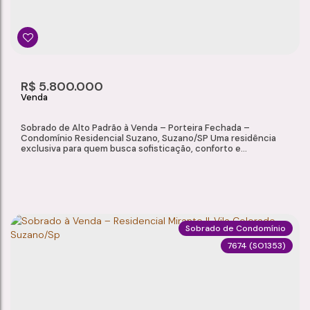
2
1
1
50 ~ 51m²
Dormitório(s)
Banheiro(s)
Sala(s)
Total:
1
51m²
R$
5.800.000
Vaga(s)
Útil:
Sobrado de Alto Padrão à Venda – Porteira Fechada –
Condomínio Residencial Suzano, Suzano/SP Uma residência
exclusiva para quem busca sofisticação, conforto e
privacidade. Localizado no Condomínio Residencial Suzano,
este magnífico sobrado será vendido porteira fechada,
permanecendo totalmente mobiliado e equipado. Com 650 m²
de área construída, em um terreno de 650 m², o imóvel...
Sobrado de Condomínio
7674
(SO1353)
SOBRADO DE ALTO PADRÃO À VENDA (PORTEIRA FECHADA) – CONDOMÍNIO RESIDENCIAL SUZANO, SUZANO/SP
Vila Colorado
,
Suzano
,
São Paulo
,
Brasil