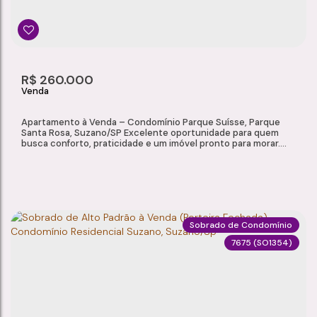
2
4
1
2
Dormitório(s)
Banheiro(s)
Sala(s)
Suíte(s)
R$
260.000
Apartamento à Venda – Condomínio Parque Suísse, Parque
Santa Rosa, Suzano/SP Excelente oportunidade para quem
busca conforto, praticidade e um imóvel pronto para morar.
Localizado no Condomínio Parque Suísse, no Parque Santa
Rosa, em Suzano/SP, este apartamento oferece ambientes
planejados, excelente aproveitamento dos espaços e
infraestrutura completa de lazer e...
Sobrado de Condomínio
7675
(SO1354)
APARTAMENTO À VENDA – CONDOMÍNIO PARQUE SUÍSSE, PARQUE SANTA ROSA, SUZANO/SP
Parque Santa Rosa
,
Suzano
,
São Paulo
,
Brasil