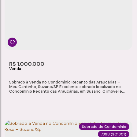
Jardim Modelo
,
Suzano
,
São Paulo
,
Brasil
3
4
1
3
Dormitório(s)
Banheiro(s)
Sala(s)
Suíte(s)
3
118m²
R$
1.000.000
Vaga(s)
Útil:
Sobrado à Venda no Condomínio Recanto das Araucárias –
Meu Cantinho, Suzano/SP Excelente sobrado localizado no
Condomínio Recanto das Araucárias, em Suzano. O imóvel é
ideal para quem busca conforto, segurança e praticidade em
um condomínio com ótima infraestrutura e fácil acesso a
comércios e serviços da região. Características do Imóvel
Área total: 113,95...
Sobrado de Condomínio
7398
(SO1301)