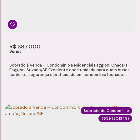
Vila Colorado
,
Suzano
,
São Paulo
,
Brasil
2
2
1 ~ 2
2
Dormitório(s)
Banheiro(s)
Sala(s)
Vaga(s)
56m²
R$
387.000
Útil:
Sobrado à Venda – Condomínio Residencial Faggion, Chácara
Faggion, Suzano/SP Excelente oportunidade para quem busca
conforto, segurança e praticidade em condomínio fechado.
Localizado no Condomínio Residencial Faggion, este sobrado
oferece ambientes bem distribuídos, quintal privativo e
infraestrutura de lazer para toda a família, em uma região
tranquila e de fácil...
Sobrado de Condomínio
7659
(SO1349)
SOBRADO À VENDA – CONDOMÍNIO RESIDENCIAL FAGGION, CHÁCARA FAGGION, SUZANO/SP