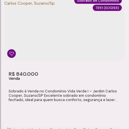
Sobrado de Condomínio
7351
(SO1293)
SOBRADO À VENDA NO CONDOMÍNIO VIDA VERDE I – JARDIM CARLOS COOPER, SUZANO/SP
Jardim Carlos Cooper
,
Suzano
,
São Paulo
,
Brasil
3
2
1
83m²
Dormitório(s)
Banheiro(s)
Sala(s)
Total:
2
R$
840.000
Vaga(s)
Sobrado à Venda no Condomínio Vida Verde I – Jardim Carlos
Cooper, Suzano/SP Excelente sobrado em condomínio
fechado, ideal para quem busca conforto, segurança e lazer
completo em uma ótima localização. O imóvel conta com
ambientes bem distribuídos, ótimo padrão de acabamento e
espaço gourmet completo, proporcionando praticidade e
qualidade de vida para toda a...