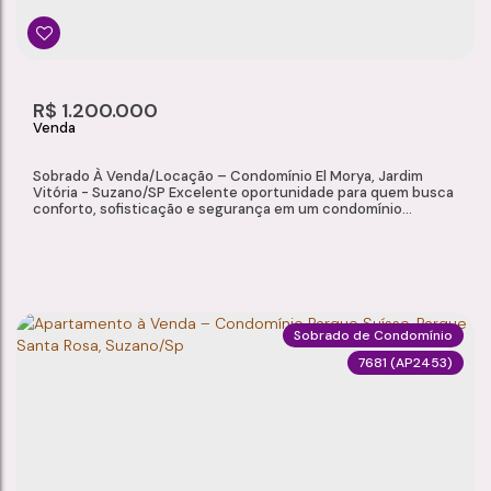
R$
1.200.000
Sobrado À Venda/Locação – Condomínio El Morya, Jardim
Vitória - Suzano/SP Excelente oportunidade para quem busca
conforto, sofisticação e segurança em um condomínio
exclusivo. Este belo sobrado está localizado no Condomínio El
Morya, no bairro Jardim Vitória, oferecendo ambientes amplos,
acabamento de qualidade e uma excelente infraestrutura para
toda a família. Características do...
Sobrado de Condomínio
7681
(AP2453)
SOBRADO À VENDA/LOCAÇÃO – CONDOMÍNIO EL MORYA, JARDIM VITÓRIA - SUZANO/SP
Jardim Vitória
,
Suzano
,
São Paulo
,
Brasil