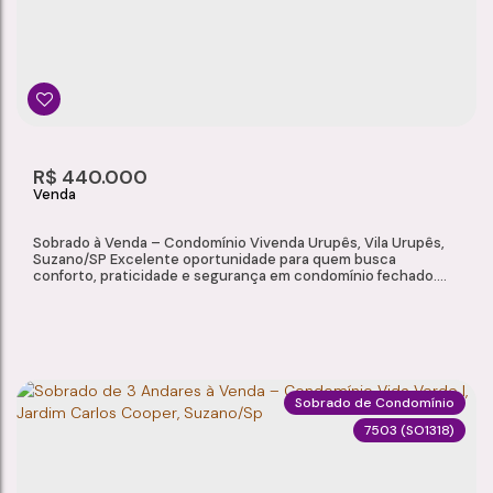
Chácara Faggion
,
Suzano
,
São Paulo
,
Brasil
2
1
1
59m²
Dormitório(s)
Banheiro(s)
Sala(s)
Total:
2
R$
440.000
Vaga(s)
Sobrado à Venda – Condomínio Vivenda Urupês, Vila Urupês,
Suzano/SP Excelente oportunidade para quem busca
conforto, praticidade e segurança em condomínio fechado.
Localizado no Condomínio Vivenda Urupês, na Vila Urupês,
este sobrado oferece ambientes bem distribuídos, quintal
privativo e uma localização privilegiada, com fácil acesso aos
principais comércios e serviços da...
Sobrado de Condomínio
7503
(SO1318)
SOBRADO À VENDA – CONDOMÍNIO VIVENDA URUPÊS, VILA URUPÊS, SUZANO/SP