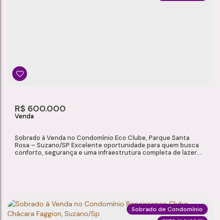
SOBRADO À VENDA NO CONDOMÍNIO RECANTO DAS ARAUCÁRIAS – MEU CANTINHO, SUZANO/SP
Meu Cantinho
,
Suzano
,
São Paulo
,
Brasil
3
1
1
1
Dormitório(s)
Banheiro(s)
Sala(s)
Suíte(s)
114m²
2
R$
600.000
Total:
Vaga(s)
Sobrado à Venda no Condomínio Eco Clube, Parque Santa
Rosa – Suzano/SP Excelente oportunidade para quem busca
conforto, segurança e uma infraestrutura completa de lazer.
Localizado no Condomínio Eco Clube, no Parque Santa Rosa,
este sobrado oferece ambientes modernos, acabamento de
qualidade e a praticidade de viver em um condomínio com
diversas opções de entretenimento para toda a...
Sobrado de Condomínio