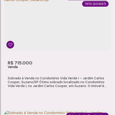
7370
(SO1297)
SOBRADO À VENDA NO CONDOMÍNIO RENAISSANCE CLUBE – CHÁCARA FAGGION, SUZANO/SP
Chácara Faggion
,
Suzano
,
São Paulo
,
Brasil
4
3
1
2
Dormitório(s)
Banheiro(s)
Sala(s)
Suíte(s)
3
137m²
R$
715.000
Vaga(s)
Útil:
Sobrado à Venda no Condomínio Vida Verde I – Jardim Carlos
Cooper, Suzano/SP Ótimo sobrado localizado no Condomínio
Vida Verde I, no Jardim Carlos Cooper, em Suzano. O imóvel é
ideal para quem busca conforto, segurança e lazer completo,
em uma região tranquila e bem localizada. Com excelente
padrão de acabamento e ambientes bem distribuídos, o imóvel
oferece praticidade e...