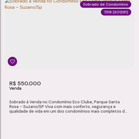
Sobrado de Condomínio
7318
(SO1291)
SOBRADO À VENDA NO CONDOMÍNIO VIDA VERDE I – JARDIM CARLOS COOPER, SUZANO/SP
Jardim Carlos Cooper
,
Suzano
,
São Paulo
,
Brasil
3
2
1
1
Dormitório(s)
Banheiro(s)
Sala(s)
Suíte(s)
2
R$
550.000
Vaga(s)
Sobrado à Venda no Condomínio Eco Clube, Parque Santa
Rosa – Suzano/SP Viva com mais conforto, segurança e
qualidade de vida em um dos condomínios mais completos de
Suzano. Este excelente sobrado oferece ambientes
planejados, ótima distribuição interna e uma área gourmet
ideal para receber familiares e amigos. Uma oportunidade
perfeita para quem busca a praticidade de um condomínio...