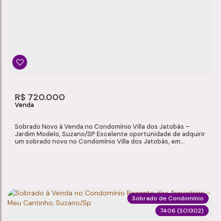
Jardim Casa Branca
,
Suzano
,
São Paulo
,
Brasil
3
2
1
1
Dormitório(s)
Banheiro(s)
Sala(s)
Suíte(s)
207m²
2
131m²
R$
720.000
Total:
Vaga(s)
Útil:
Sobrado Novo à Venda no Condomínio Villa dos Jatobás –
Jardim Modelo, Suzano/SP Excelente oportunidade de adquirir
um sobrado novo no Condomínio Villa dos Jatobás, em
Suzano/SP. Localizado em um condomínio completo, com
segurança e lazer, o imóvel é ideal para quem busca conforto,
praticidade e qualidade de vida em uma das regiões mais
valorizadas da cidade. Com projeto moderno e...
Sobrado de Condomínio
7406
(SO1302)
SOBRADO NOVO À VENDA NO CONDOMÍNIO VILLA DOS JATOBÁS – JARDIM MODELO, SUZANO/SP