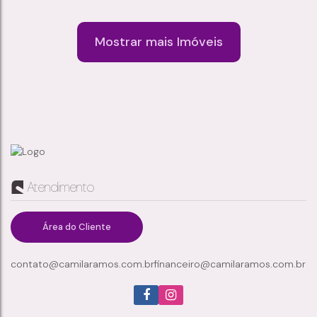
proporcionam praticidade e qualidade de vida para...
Mostrar mais Imóveis
SOBRADO À VENDA NO CONDOMÍNIO VILLA EUROPA – JARDIM CARLOS COOPER, SUZANO/SP
Jardim Carlos Cooper
,
Suzano
,
São Paulo
,
Brasil
Atendimento
3
1
83m²
1
Dormitório(s)
Banheiro(s)
Privativo:
Sala(s)
1
2
Suíte(s)
Vaga(s)
Área do Cliente
contato@camilaramos.com.br
financeiro@camilaramos.com.br