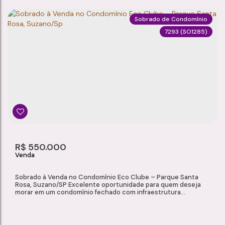
Sobrado de Condomínio
7293
(SO1285)
SOBRADO À VENDA NO CONDOMÍNIO RECANTO DAS ARAUCÁRIAS – MEU CANTINHO, SUZANO/SP
Meu Cantinho
,
Suzano
,
São Paulo
,
Brasil
3
2
114m²
1
Dormitório(s)
Banheiro(s)
Privativo:
Sala(s)
1
152m²
2
R$
550.000
Suíte(s)
Total:
Vaga(s)
Sobrado à Venda no Condomínio Eco Clube – Parque Santa
Rosa, Suzano/SP Excelente oportunidade para quem deseja
morar em um condomínio fechado com infraestrutura
completa de lazer e segurança. Localizado no Parque Santa
Rosa, em Suzano, este sobrado oferece ambientes bem
distribuídos, acabamentos de qualidade e um diferencial
importante: maior privacidade, por possuir vizinho em apenas