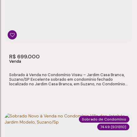
Jardim Carlos Cooper
,
Suzano
,
São Paulo
,
Brasil
3
2
1
1
Dormitório(s)
Banheiro(s)
Sala(s)
Suíte(s)
115m²
R$
699.000
Total:
Sobrado à Venda no Condomínio Viseu – Jardim Casa Branca,
Suzano/SP Excelente sobrado em condomínio fechado
localizado no Jardim Casa Branca, em Suzano, no Condomínio
Viseu. O imóvel oferece conforto, segurança e praticidade em
uma das regiões mais valorizadas da cidade, com ambientes
amplos e ótima distribuição interna, ideal para toda a família.
Características do Imóvel Área...
Sobrado de Condomínio
7449
(SO1310)
SOBRADO À VENDA NO CONDOMÍNIO VISEU – JARDIM CASA BRANCA, SUZANO/SP