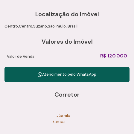
Agende uma visita com um de nossos consultores
especializados e conheça esta excelente oportunidade
Localização do Imóvel
comercial em Suzano.
Camila Ramos Imóveis – Soluções inteligentes para o
Centro
Centro
Suzano
São Paulo, Brasil
crescimento do seu negócio.
Valores do Imóvel
R$
120.000
Valor de Venda
Atendimento pelo
WhatsApp
Corretor