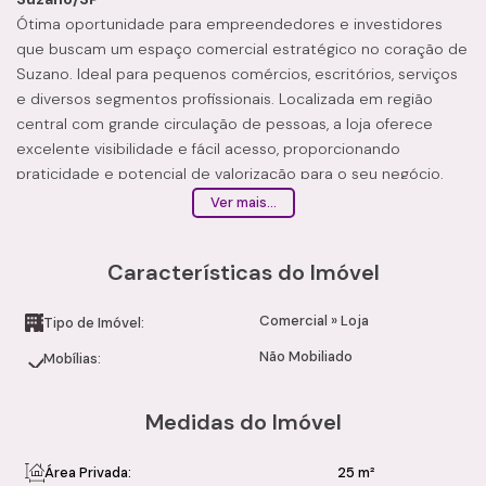
Ótima oportunidade para empreendedores e investidores
que buscam um espaço comercial estratégico no coração de
Suzano. Ideal para pequenos comércios, escritórios, serviços
e diversos segmentos profissionais. Localizada em região
central com grande circulação de pessoas, a loja oferece
excelente visibilidade e fácil acesso, proporcionando
praticidade e potencial de valorização para o seu negócio.
Características do Imóvel
Ver mais...
Área privativa de 24,98m²
Espaço funcional e versátil
Características do Imóvel
Ideal para diferentes atividades comerciais
Diferenciais
Comercial
»
Loja
Localização privilegiada no Centro de Suzano
Tipo de Imóvel:
Região movimentada e com grande fluxo de pessoas
Não Mobiliado
Mobílias:
Fácil acesso ao transporte público e principais vias
Excelente potencial para investimento ou uso próprio
Medidas do Imóvel
Ótima visibilidade comercial
Condições
Valor de Venda: R$ 120.000,00
Área Privada:
25 m²