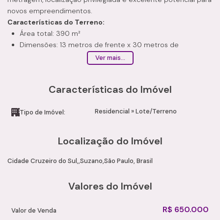
novos empreendimentos.
Características do Terreno:
Área total: 390 m²
Dimensões: 13 metros de frente x 30 metros de
profundidade
Ver mais...
Terreno com excelente aproveitamento
Possui 3 casas antigas no local
Características do Imóvel
Necessária demolição das construções existentes
Necessita de desdobro
Residencial
»
Lote/Terreno
Diferenciais:
Tipo de Imóvel:
Documentação em ordem
Excelente potencial para desenvolvimento residencial ou
Localização do Imóvel
comercial
Ideal para investidores e construtoras
Cidade Cruzeiro do Sul
Suzano
São Paulo, Brasil
Região em constante valorização
Localização:
Valores do Imóvel
Bairro Cruzeiro do Sul – Suzano/SP
Ao lado do Shopping de Suzano
R$
650.000
Valor de Venda
Fácil acesso às principais vias da cidade