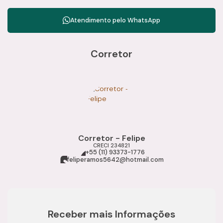
Próximo a comércios, escolas, serviços e transporte
público
Atendimento pelo
WhatsApp
Região com grande fluxo comercial e alta procura
imobiliária
Condições:
Corretor
Valor de Venda: R$ 650.000,00
Proprietário aberto a propostas
Entre em contato com a Camila Ramos Imóveis e agende
uma visita com um de nossos consultores especializados.
Corretor - Felipe
CRECI
234821
+55 (11) 93373-1776
feliperamos5642@hotmail.com
Receber mais Informações