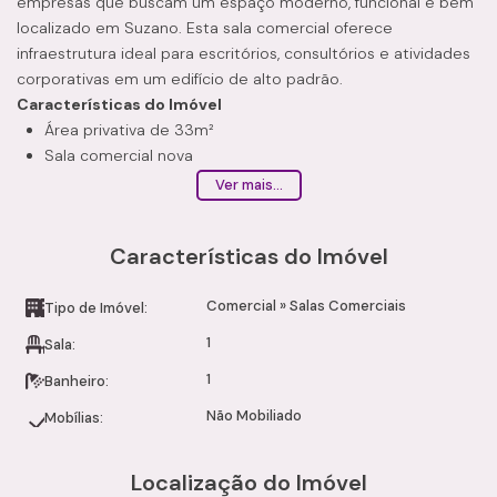
empresas que buscam um espaço moderno, funcional e bem
localizado em Suzano. Esta sala comercial oferece
infraestrutura ideal para escritórios, consultórios e atividades
corporativas em um edifício de alto padrão.
Características do Imóvel
Área privativa de 33m²
Sala comercial nova
Ambiente versátil para diferentes atividades profissionais
Ver mais...
1 vaga de garagem exclusiva
Diferenciais
Características do Imóvel
Localização estratégica no Jardim Paulista
Fácil acesso às principais vias da cidade
Comercial
»
Salas Comerciais
Excelente visibilidade comercial
Tipo de Imóvel:
Edifício moderno e bem estruturado
1
Sala:
Ideal para profissionais liberais, clínicas e escritórios
1
Banheiro:
Condições
Valor de Venda: R$ 380.000,00
Não Mobiliado
Mobílias:
Entre em contato para mais informações e agende uma visita
com um de nossos consultores especializados.
Localização do Imóvel
Camila Ramos Imóveis – Soluções inteligentes para o