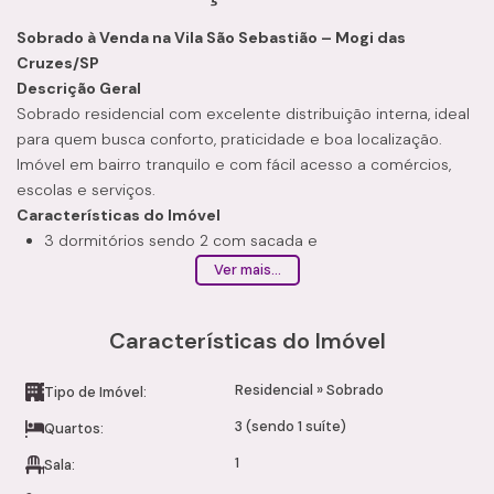
Sobrado à Venda na Vila São Sebastião – Mogi das
Cruzes/SP
Descrição Geral
Sobrado residencial com excelente distribuição interna, ideal
para quem busca conforto, praticidade e boa localização.
Imóvel em bairro tranquilo e com fácil acesso a comércios,
escolas e serviços.
Características do Imóvel
3 dormitórios sendo 2 com sacada e
1 suíte
Ver mais...
2 banheiros
1 lavabo
Características do Imóvel
Sala ampla com sacada
Cozinha
Residencial
»
Sobrado
Copa
Tipo de Imóvel:
Lavanderia
3 (sendo 1 suíte)
Quartos:
Quintal
1
Sala:
Acabamento em cerâmica
Aceita pet