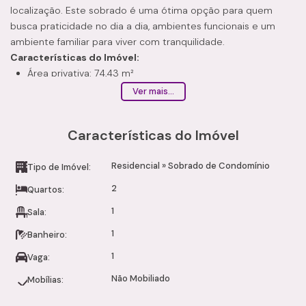
localização. Este sobrado é uma ótima opção para quem
busca praticidade no dia a dia, ambientes funcionais e um
ambiente familiar para viver com tranquilidade.
Características do Imóvel:
Área privativa: 74,43 m²
Sala aconchegante
Ver mais...
Cozinha funcional
2 dormitórios
Características do Imóvel
1 banheiro social com acabamento moderno
1 vaga de garagem
Residencial
»
Sobrado de Condomínio
Infraestrutura do Condomínio:
Tipo de Imóvel:
Portaria e segurança
2
Quartos:
Piscina adulto e infantil
1
Sala:
Salão de festas
Churrasqueira
1
Banheiro:
Quadra esportiva
1
Vaga:
Playground ecológico
Ambiente familiar e organizado
Não Mobiliado
Mobílias:
Diferenciais: