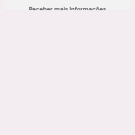
Receber mais Informações
Nome:
Email:
Telefone:
Mensagem: