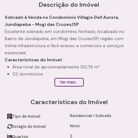
Descrição do Imóvel
Sobrado à Venda no Condomínio Villagio Dell Aurora,
Jundiapeba - Mogi das Cruzes/SP
Excelente sobrado em condomínio fechado, localizado no
Bairro de Jundiapeba, em Mogi das Cruzes/SP, região com
ótima infraestrutura e fácil acesso a comércios e serviços
essenciais.
Características do Imóvel:
Área total de aproximadamente 120,76 m²
02 dormitórios
01 banheiro
Ver mais...
01 lavabo social
Sala com dois ambientes (estar e jantar)
Características do Imóvel
Cozinha americana
Área de serviço
Residencial
»
Sobrado
01 vaga de estacionamento
Tipo de Imóvel:
Localização:
Novo
Estágio do Imóvel:
Imóvel em excelente localização, próximo a escolas,
2
Quartos:
mercados, transporte público e comércios em geral,