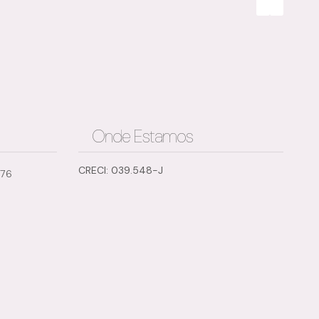
Onde Estamos
CRECI: 039.548-J
776
Jardim Carlos Cooper, Suzano, São Paulo, Brasil
Jar