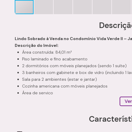
Descriçã
Lindo Sobrado à Venda no Condomínio Vida Verde II – J
Descrição do Imóvel:
Área construída: 84,01 m²
Piso laminado e fino acabamento
2 dormitórios com móveis planejados (sendo 1 suíte)
3 banheiros com gabinete e box de vidro (incluindo 1 l
Sala para 2 ambientes (estar e jantar)
Cozinha americana com móveis planejados
Área de serviço
Quintal amplo com corredor lateral
Ver
Área gourmet com lavabo integrado
2 vagas de garagem descobertas
Característ
Sistema de energia solar
Estrutura do Condomínio: