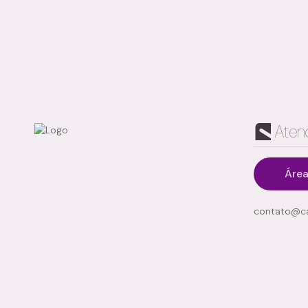
Aten
Área
Jardim Carlos Cooper, Suzano, São Paulo, Brasil
contato@ca