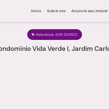
Início
Sobre nós
Anuncie seu imóvel
Referência:
6515
(SO1152)
ondomínio Vida Verde I, Jardim Car