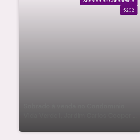
Sobrado de Condomínio
5292
Sobrado à venda no Condomínio
Vida Verde I, Jardim Carlos Cooper -
Suzano/SP