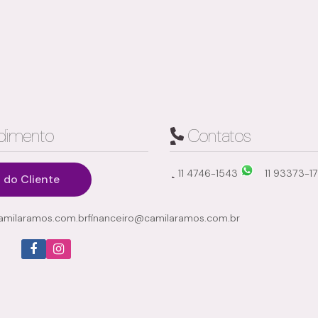
dimento
Contatos
11 4746-1543
11 93373-1
 do Cliente
Jardim Carlos Cooper, Suzano, São Paulo, Brasil
milaramos.com.br
financeiro@camilaramos.com.br