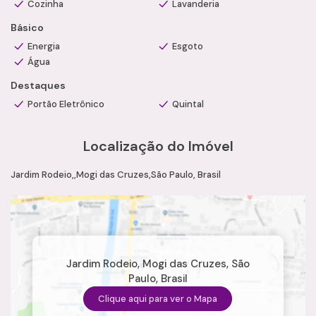
Cozinha
Lavanderia
Aceita Financiamento. Consulte-nos para mais informações!!
Básico
Energia
Esgoto
Agende uma visita com um dos nossos consultores
Água
especializados e realize o seu sonho na Camila Ramos
Imóveis.
Destaques
Portão Eletrônico
Quintal
CRECI: 039548-J
Localização do Imóvel
Jardim Rodeio
Mogi das Cruzes
São Paulo, Brasil
Jardim Rodeio
,
Mogi das Cruzes
,
São
Paulo
,
Brasil
Clique aqui para ver o
Mapa