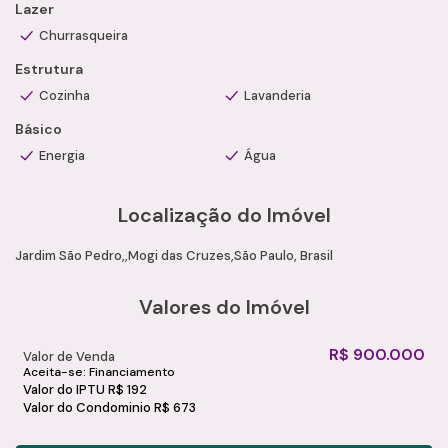
Lazer
Condições de Pagamento:
Aceita financiamento
Churrasqueira
Estrutura
Cozinha
Lavanderia
Básico
Energia
Água
Localização do Imóvel
Jardim São Pedro
Mogi das Cruzes
São Paulo, Brasil
Valores do Imóvel
R$
900.000
Valor de Venda
Aceita-se: Financiamento
Valor do IPTU
R$
192
Valor do Condominio
R$
673