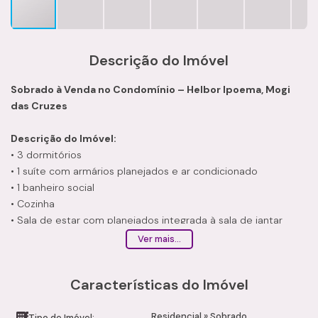
Descrição do Imóvel
Sobrado à Venda no Condomínio – Helbor Ipoema, Mogi
das Cruzes
Descrição do Imóvel:
• 3 dormitórios
• 1 suíte com armários planejados e ar condicionado
• 1 banheiro social
• Cozinha
• Sala de estar com planejados integrada à sala de jantar
• Sala de jantar
Ver mais...
• Lavanderia
• Lavabo
Características do Imóvel
• Quintal com área coberta
• Área gourmet com churrasqueira
Residencial
»
Sobrado
• Banheiro externo
Tipo de Imóvel: