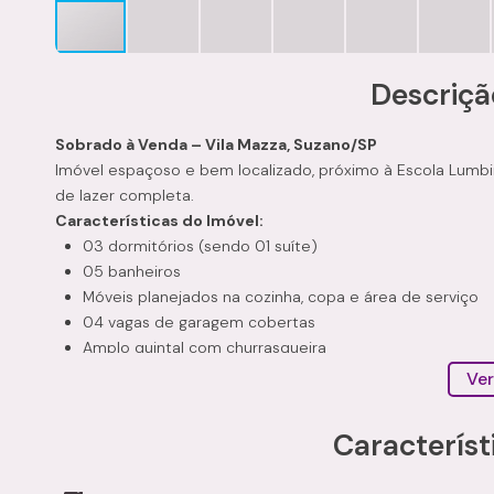
Descriçã
Sobrado à Venda – Vila Mazza, Suzano/SP
Imóvel espaçoso e bem localizado, próximo à Escola Lumbin
de lazer completa.
Características do Imóvel:
03 dormitórios (sendo 01 suíte)
05 banheiros
Móveis planejados na cozinha, copa e área de serviço
04 vagas de garagem cobertas
Amplo quintal com churrasqueira
Edícula nos fundos:
Ver
01 dormitório
Sala
Característ
Cozinha
Diferenciais: