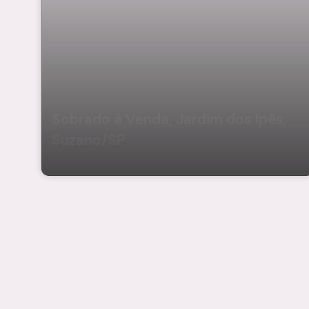
Sobrado à Venda, Jardim dos Ipês,
Suzano/SP