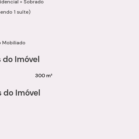
idencial
»
Sobrado
sendo 1 suíte)
ta com um de nossos consultores.
 Mobiliado
 do Imóvel
300 m²
 do Imóvel