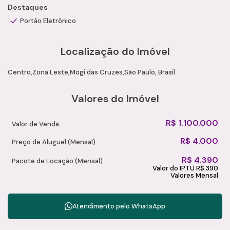
Valor de Venda: R$ 1.100.000,00
Destaques
Valor de Locação: R$ 4.000,00
Portão Eletrônico
IPTU: R$ 390,00
Aceita imóvel como parte de pagamento
Localização do Imóvel
Documentação regularizada
Entre em contato para mais informações e agende uma visita
Centro
Zona Leste
Mogi das Cruzes
São Paulo, Brasil
com um de nossos consultores especializados da Camila
Ramos Imóveis.
Valores do Imóvel
R$
1.100.000
Valor de Venda
R$
4.000
Preço de Aluguel (Mensal)
R$
4.390
Pacote de Locação (Mensal)
Valor do IPTU
R$
390
Valores Mensal
Atendimento pelo
WhatsApp