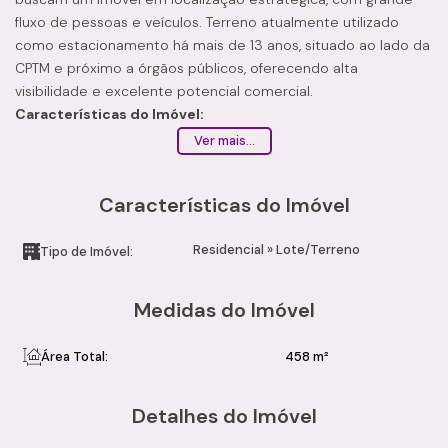
fluxo de pessoas e veículos. Terreno atualmente utilizado
como estacionamento há mais de 13 anos, situado ao lado da
CPTM e próximo a órgãos públicos, oferecendo alta
visibilidade e excelente potencial comercial.
Características do Imóvel:
Área aproximada: 458 m²
Ver mais...
Terreno comercial em região central
Atualmente utilizado como estacionamento
Características do Imóvel
Imóvel disponível para prospecção imediata
Desocupação prevista para junho
Residencial
»
Lote/Terreno
Diferenciais:
Tipo de Imóvel:
Localização privilegiada no Centro de Mogi das Cruzes
Portão Eletrico
Medidas do Imóvel
Ao lado da estação CPTM
Próximo a órgãos públicos, comércios e serviços
Área Total:
458 m²
Excelente fluxo de pedestres e veículos
Ideal para estacionamento, comércio, empreendimentos
Detalhes do Imóvel
ou investimento
Condições: