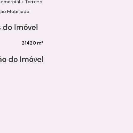
omercial
»
Terreno
ão Mobiliado
 do Imóvel
/SP
21420 m²
ita com um de nossos consultores especializados.
ão do Imóvel