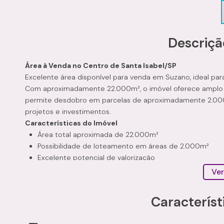
Descriçã
Área à Venda no Centro de Santa Isabel/SP
Excelente área disponível para venda em Suzano, ideal pa
Com aproximadamente 22.000m², o imóvel oferece amplo p
permite desdobro em parcelas de aproximadamente 2.000m²
projetos e investimentos.
Características do Imóvel
Área total aproximada de 22.000m²
Possibilidade de loteamento em áreas de 2.000m²
Excelente potencial de valorização
Ideal para empreendimentos residenciais, comerciais o
Ver
Diferenciais
Área ampla e versátil
Característ
Ótima oportunidade para investidores
Região com potencial de crescimento