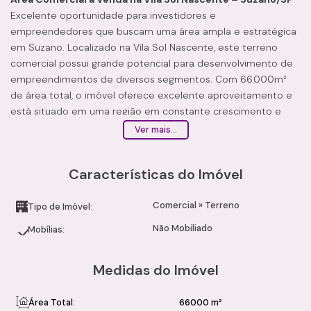
Excelente oportunidade para investidores e
empreendedores que buscam uma área ampla e estratégica
em Suzano. Localizado na Vila Sol Nascente, este terreno
comercial possui grande potencial para desenvolvimento de
empreendimentos de diversos segmentos. Com 66.000m²
de área total, o imóvel oferece excelente aproveitamento e
está situado em uma região em constante crescimento e
valorização.
Ver mais...
Características do Imóvel
Área total de 66.000m²
Características do Imóvel
Valor de R$ 80,00 por m²
Terreno amplo e versátil
Comercial
»
Terreno
Ideal para empreendimentos comerciais, industriais ou
Tipo de Imóvel:
logísticos
Não Mobiliado
Mobílias:
Fácil acesso às principais vias da região
Diferenciais
Medidas do Imóvel
Região com excelente potencial de valorização
Ótima oportunidade para investidores
Espaço ideal para expansão empresarial
Área Total:
66000 m²