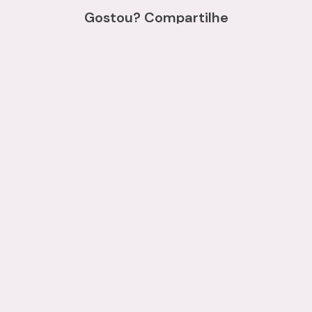
Gostou? Compartilhe
Imóveis relacionados
Terreno
1684