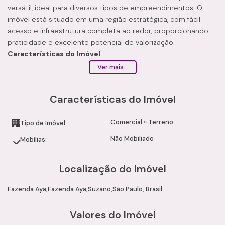
versátil, ideal para diversos tipos de empreendimentos. O
imóvel está situado em uma região estratégica, com fácil
acesso e infraestrutura completa ao redor, proporcionando
praticidade e excelente potencial de valorização.
Características do Imóvel
Área ampla e versátil
Ver mais...
Ideal para empreendimentos comerciais, industriais ou
logísticos
Características do Imóvel
Localização estratégica em Suzano
Fácil acesso às principais vias da região
Comercial
»
Terreno
Diferenciais
Tipo de Imóvel:
Região em constante desenvolvimento
Não Mobiliado
Mobílias:
Excelente potencial de valorização
Infraestrutura completa no entorno
Localização do Imóvel
Ótima oportunidade para investidores e empresários
Possibilidades de Uso
Fazenda Aya
Fazenda Aya
Suzano
São Paulo, Brasil
Galpões logísticos
Centros comerciais
Valores do Imóvel
Empreendimentos industriais