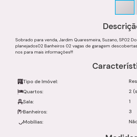
Descriçã
Sobrado para venda, Jardim Quaresmeira, Suzano, SP.02 Do
planejados02 Banheiros 02 vagas de garagem descobertas
nos para mais informações!!!
Característ
Res
Tipo de Imóvel:
2 (
Quartos:
1
Sala:
3
Banheiros:
Não
Mobílias: