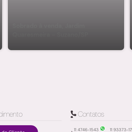
Sobrado à venda, Jardim
Quaresmeira - Suzano/SP
dimento
Contatos
11 4746-1543
11 93373-1