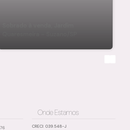
Sobrado à venda, Jardim
So
Quaresmeira - Suzano/SP
Qu
Onde Estamos
CRECI: 039.548-J
776