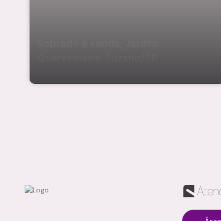
Sobrado à venda, Jardim
Quaresmeira, Suzano/SP
Aten